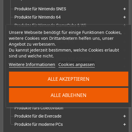
Produkte für Nintendo SNES
add
Produkte für Nintendo 64
add
Produkte für Nintendo GameCube & Wii
add
Unsere Webseite benötigt für einige Funktionen Cookies,
Produkte für Nintendo Switch
add
weitere Cookies von Drittanbietern helfen uns, unser
Produkte für Nintendo Game Boy
add
Angebot zu verbessern.
Du kannst jederzeit bestimmen, welche Cookies erlaubt
Produkte für Nintendo Game Boy Color
add
sind und welche nicht.
Produkte für Nintendo Game Boy Advance
add
Weitere Informationen
Cookies anpassen
Produkte für Sony PlayStation-Reihe
add
Produkte für Microsoft Xbox-Serie
add
ALLE AKZEPTIEREN
Produkte für Atari Systeme
add
Produkte für Commodore Systeme
add
ALLE ABLEHNEN
Produkte für NEC Systeme
add
Produkte fürs Colecovision
Produkte für die Evercade
add
Produkte für moderne PCs
add