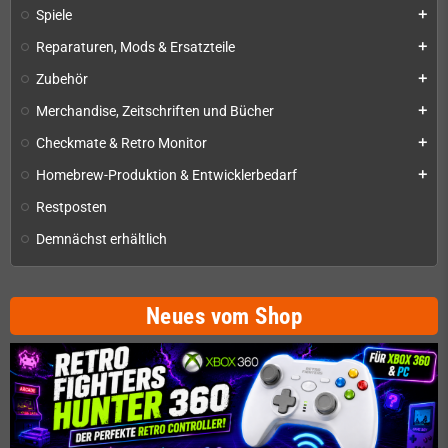
Spiele
add
Reparaturen, Mods & Ersatzteile
add
Zubehör
add
Merchandise, Zeitschriften und Bücher
add
Checkmate & Retro Monitor
add
Homebrew-Produktion & Entwicklerbedarf
add
Restposten
Demnächst erhältlich
Neues vom Shop