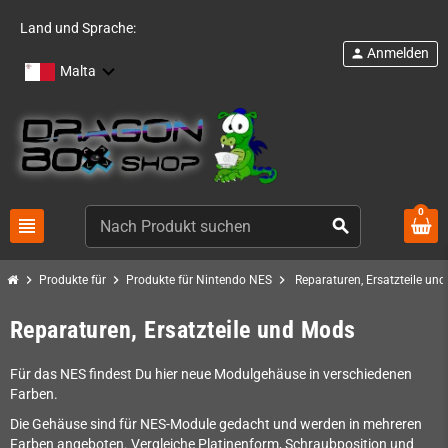
Land und Sprache:
Anmelden
person
Malta
0
view_headline
search
chevron_right
chevron_right
chevron_right
Produkte für
Produkte für Nintendo NES
Reparaturen, Ersatzteile un
Reparaturen, Ersatzteile und Mods
Für das NES findest Du hier neue Modulgehäuse in verschiedenen
Farben.
Die Gehäuse sind für NES-Module gedacht und werden in mehreren
Farben angeboten. Vergleiche Platinenform, Schraubposition und