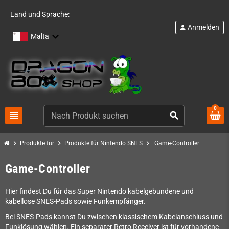
Land und Sprache:
Anmelden
person
Malta
0
view_headline
search
chevron_right
chevron_right
chevron_right
Produkte für
Produkte für Nintendo SNES
Game-Controller
Game-Controller
Hier findest Du für das Super Nintendo kabelgebundene und
kabellose SNES-Pads sowie Funkempfänger.
Bei SNES-Pads kannst Du zwischen klassischem Kabelanschluss und
Funklösung wählen. Ein separater Retro Receiver ist für vorhandene