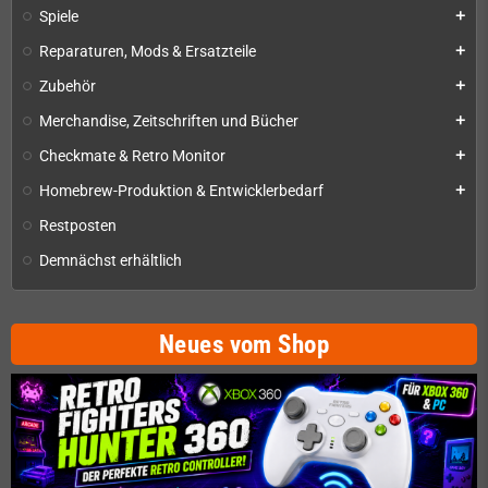
Spiele
add
Reparaturen, Mods & Ersatzteile
add
Zubehör
add
Merchandise, Zeitschriften und Bücher
add
Checkmate & Retro Monitor
add
Homebrew-Produktion & Entwicklerbedarf
add
Restposten
Demnächst erhältlich
Neues vom Shop