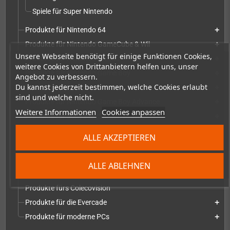
Spiele für Super Nintendo
Produkte für Nintendo 64
add
Produkte für Nintendo GameCube & Wii
add
Unsere Webseite benötigt für einige Funktionen Cookies,
Produkte für Nintendo Switch
add
weitere Cookies von Drittanbietern helfen uns, unser
Produkte für Nintendo Game Boy
add
Angebot zu verbessern.
Du kannst jederzeit bestimmen, welche Cookies erlaubt
Produkte für Nintendo Game Boy Color
add
sind und welche nicht.
Produkte für Nintendo Game Boy Advance
add
Weitere Informationen
Cookies anpassen
Produkte für Sony PlayStation-Reihe
add
Produkte für Microsoft Xbox-Serie
add
ALLE AKZEPTIEREN
Produkte für Atari Systeme
add
Produkte für Commodore Systeme
add
ALLE ABLEHNEN
Produkte für NEC Systeme
add
Produkte fürs Colecovision
Produkte für die Evercade
add
Produkte für moderne PCs
add