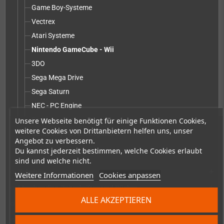
Game Boy-Systeme
Vectrex
Atari Systeme
Nintendo GameCube - Wii
3DO
Sega Mega Drive
Sega Saturn
NEC - PC Engine
Pandora - Pyra
Unsere Webseite benötigt für einige Funktionen Cookies,
weitere Cookies von Drittanbietern helfen uns, unser
Game Boy Advance Systeme
Angebot zu verbessern.
Du kannst jederzeit bestimmen, welche Cookies erlaubt
Umbau-Service ohne Teile
sind und welche nicht.
Zubehör
add
Weitere Informationen
Cookies anpassen
Merchandise, Zeitschriften und Bücher
add
ALLE AKZEPTIEREN
Checkmate & Retro Monitor
add
Homebrew-Produktion & Entwicklerbedarf
add