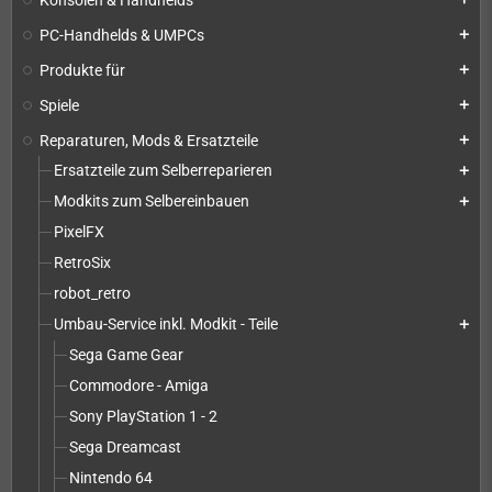
PC-Handhelds & UMPCs
add
Produkte für
add
Spiele
add
Reparaturen, Mods & Ersatzteile
add
Ersatzteile zum Selberreparieren
add
Modkits zum Selbereinbauen
add
PixelFX
RetroSix
robot_retro
Umbau-Service inkl. Modkit - Teile
add
Sega Game Gear
Commodore - Amiga
Sony PlayStation 1 - 2
Sega Dreamcast
Nintendo 64