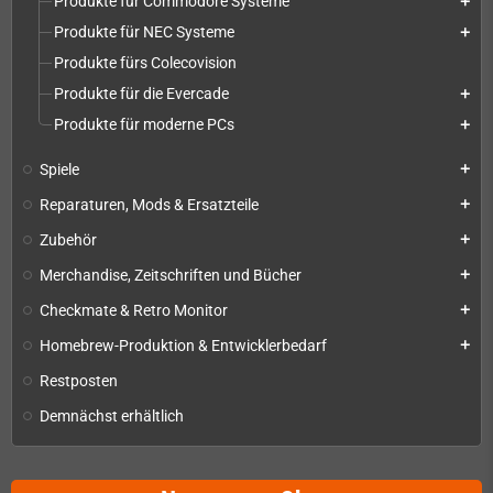
Produkte für Commodore Systeme
add
Produkte für NEC Systeme
add
Produkte fürs Colecovision
Produkte für die Evercade
add
Produkte für moderne PCs
add
Spiele
add
Reparaturen, Mods & Ersatzteile
add
Zubehör
add
Merchandise, Zeitschriften und Bücher
add
Checkmate & Retro Monitor
add
Homebrew-Produktion & Entwicklerbedarf
add
Restposten
Demnächst erhältlich