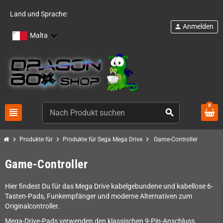
Land und Sprache:
Anmelden
person
Malta
0
view_headline
search
chevron_right
chevron_right
chevron_right
Produkte für
Produkte für Sega Mega Drive
Game-Controller
Game-Controller
Hier findest Du für das Mega Drive kabelgebundene und kabellose 6-
Tasten-Pads, Funkempfänger und moderne Alternativen zum
Originalcontroller.
Mega-Drive-Pads verwenden den klassischen 9-Pin-Anschluss,