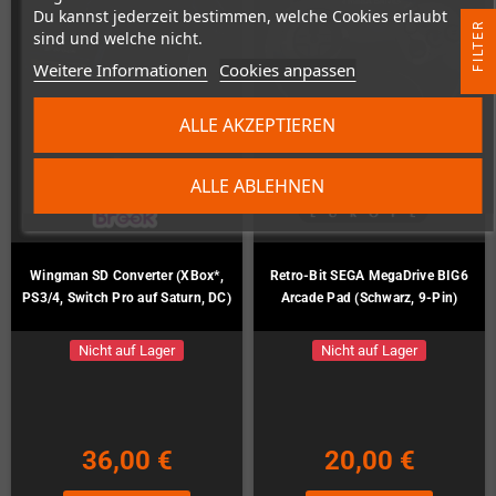
Du kannst jederzeit bestimmen, welche Cookies erlaubt
R
sind und welche nicht.
Weitere Informationen
Cookies anpassen
F
I
L
T
E
ALLE AKZEPTIEREN
ALLE ABLEHNEN
Wingman SD Converter (XBox*,
Retro-Bit SEGA MegaDrive BIG6
PS3/4, Switch Pro auf Saturn, DC)
Arcade Pad (Schwarz, 9-Pin)
Nicht auf Lager
Nicht auf Lager
36,00 €
20,00 €