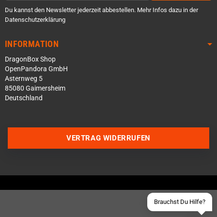
Du kannst den Newsletter jederzeit abbestellen. Mehr Infos dazu in der
Datenschutzerklärung
INFORMATION
DragonBox Shop
OpenPandora GmbH
Asternweg 5
85080 Gaimersheim
Deutschland
Über WhatsApp schreiben
Über Telegram schreiben
VERTRAG WIDERRUFEN
Discord Server beitreten
Facebook Messenger
Schick uns eine eMail
Brauchst Du Hilfe?