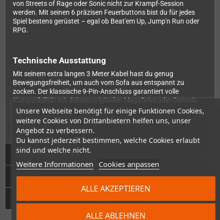
von Streets of Rage oder Sonic nicht zur Krampf-Session
werden. Mit seinen 6 präzisen Feuerbuttons bist du für jedes
Spiel bestens gerüstet – egal ob Beat'em Up, Jump'n Run oder
RPG.
Technische Ausstattung
Mit seinem extra langen 3 Meter Kabel hast du genug
Bewegungsfreiheit, um auch vom Sofa aus entspannt zu
zocken. Der klassische 9-Pin-Anschluss garantiert volle
Kompatibilität mit deinem originalen MegaDrive oder Genesis.
Hyperkin hat bei der Verarbeitung auf Qualität gesetzt – dieser
Unsere Webseite benötigt für einige Funktionen Cookies,
Controller hält auch intensive Gaming-Sessions problemlos aus
weitere Cookies von Drittanbietern helfen uns, unser
und wird dich lange begleiten.
Angebot zu verbessern.
Du kannst jederzeit bestimmen, welche Cookies erlaubt
sind und welche nicht.
Technische Daten
Weitere Informationen
Cookies anpassen
Videos
ALLE AKZEPTIEREN
GPSR
ALLE ABLEHNEN