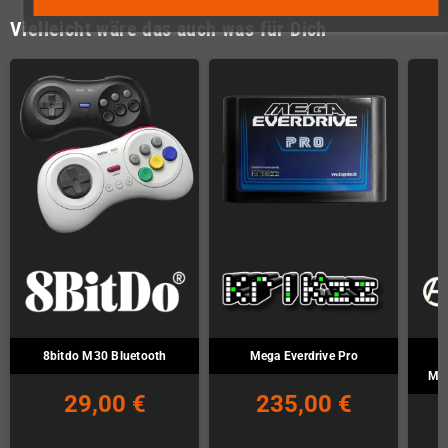
Vielleicht wäre das auch was für Dich
8bitdo M30 Bluetooth
Mega Everdrive Pro
Mas
29,00 €
235,00 €