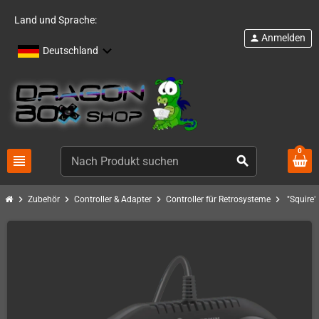
Land und Sprache:
Anmelden
person
Deutschland
0
view_headline
search
chevron_right
chevron_right
chevron_right
chevron_right
Zubehör
Controller & Adapter
Controller für Retrosysteme
"Squire"