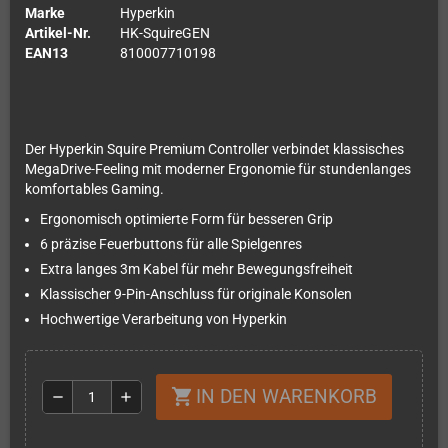
Marke
Hyperkin
Artikel-Nr.
HK-SquireGEN
EAN13
810007710198
Der Hyperkin Squire Premium Controller verbindet klassisches
MegaDrive-Feeling mit moderner Ergonomie für stundenlanges
komfortables Gaming.
Ergonomisch optimierte Form für besseren Grip
6 präzise Feuerbuttons für alle Spielgenres
Extra langes 3m Kabel für mehr Bewegungsfreiheit
Klassischer 9-Pin-Anschluss für originale Konsolen
Hochwertige Verarbeitung von Hyperkin
IN DEN WARENKORB
shopping_cart
remove
add