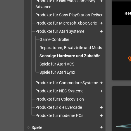
Produkte für Nintendo Game Boy
add
Advance
Re
Produkte für Sony PlayStation-Reihe
add
Produkte für Microsoft Xbox-Serie
add
Produkte für Atari Systeme
add
Game-Controller
Reparaturen, Ersatzteile und Mods
Sonstige Hardware und Zubehör
Spiele für Atari VCS
Spiele für Atari Lynx
Produkte für Commodore Systeme
add
Produkte für NEC Systeme
add
Produkte fürs Colecovision
Produkte für die Evercade
add
Produkte für moderne PCs
add
Spiele
add