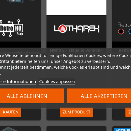
Hydra 2 - aktuelle Version -
Retro
Mega Multi Adapter
re Webseite benötigt für einige Funktionen Cookies, weitere Cooki
8-fach-SCART-Umschalter
F
Drittanbietern helfen uns, unser Angebot zu verbessern.
annst jederzeit bestimmen, welche Cookies erlaubt sind und welch
Auf Lager
Nicht auf Lager
.
ere Informationen
Cookies anpassen
ALLE ABLEHNEN
ALLE AKZEPTIEREN
26,00 €
196,00 €
KAUFEN
ZUM PRODUKT
Z
ARTIKE