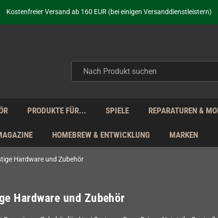
aufen nicht nur - wir KENNEN unsere Produkte. Du brauchst Hilfe? Dann f
Kostenfreier Versand ab 160 EUR (bei einigen Versanddienstleistern)
Seit über 20 Jahren Deine Anlaufstelle für neue Retro-Hardware!
Täglicher Versand Mo - Fr aus Deutschland - zollfrei innerhalb der EU!
aufen nicht nur - wir KENNEN unsere Produkte. Du brauchst Hilfe? Dann f
Kostenfreier Versand ab 160 EUR (bei einigen Versanddienstleistern)
Seit über 20 Jahren Deine Anlaufstelle für neue Retro-Hardware!
Täglicher Versand Mo - Fr aus Deutschland - zollfrei innerhalb der EU!
aufen nicht nur - wir KENNEN unsere Produkte. Du brauchst Hilfe? Dann f
ÖR
PRODUKTE FÜR...
SPIELE
REPARATUREN & MO
MAGAZINE
HOMEBREW & ENTWICKLUNG
MARKEN
tige Hardware und Zubehör
ige Hardware und Zubehör