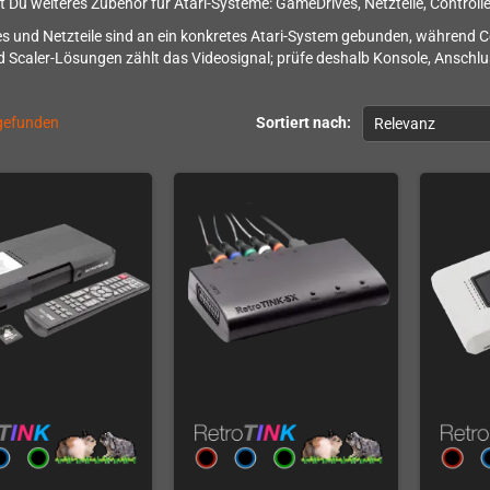
st Du weiteres Zubehör für Atari-Systeme: GameDrives, Netzteile, Control
 und Netzteile sind an ein konkretes Atari-System gebunden, während C
 Scaler-Lösungen zählt das Videosignal; prüfe deshalb Konsole, Anschl
 gefunden
Sortiert nach:
Relevanz