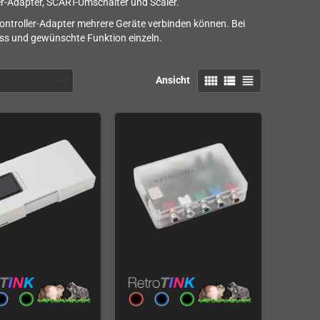
ler-Adapter, SCART-Umschalter und Scaler.
ontroller-Adapter mehrere Geräte verbinden können. Bei
uss und gewünschte Funktion einzeln.
view_comfy
view_list
view_headline
Ansicht