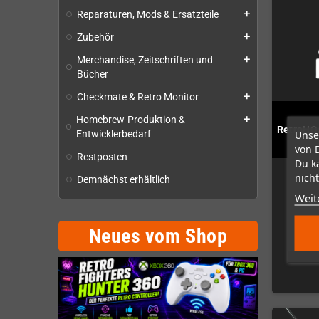
Reparaturen, Mods & Ersatzteile
add
Zubehör
add
Merchandise, Zeitschriften und
add
Bücher
Checkmate & Retro Monitor
add
Homebrew-Produktion &
add
RetroHQ 
Unse
Entwicklerbedarf
von 
Restposten
Du k
nicht
Demnächst erhältlich
Weit
Neues vom Shop