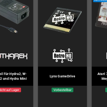
eil für Hydra2, W-
Atari
Lynx GameDrive
2 und Hydra Mini
Meg
icht auf Lager
Vorbestellbar