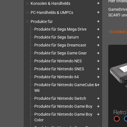
Hier finde
Konsolen & Handhelds
add
GameDrives
PC-Handhelds & UMPCs
add
SCART- und
Produkte für
add
Produkte für Sega Mega Drive
add
19 Artikel
Produkte für Sega Saturn
add
Produkte für Sega Dreamcast
add
Produkte für Sega Game Gear
add
Produkte für Nintendo NES
add
Produkte für Nintendo SNES
add
Produkte für Nintendo 64
add
Produkte für Nintendo GameCube &
add
Wii
Produkte für Nintendo Switch
add
Produkte für Nintendo Game Boy
add
Produkte für Nintendo Game Boy
add
Color