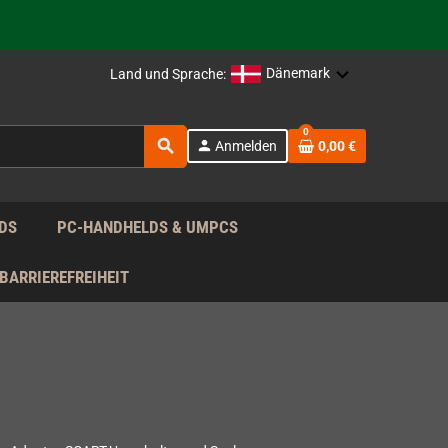
rag nach!
Dänemark
Land und Sprache:
rag nach!
0
search
person
Anmelden
0,00 €
rag nach!
DS
PC-HANDHELDS & UMPCS
BARRIEREFREIHEIT