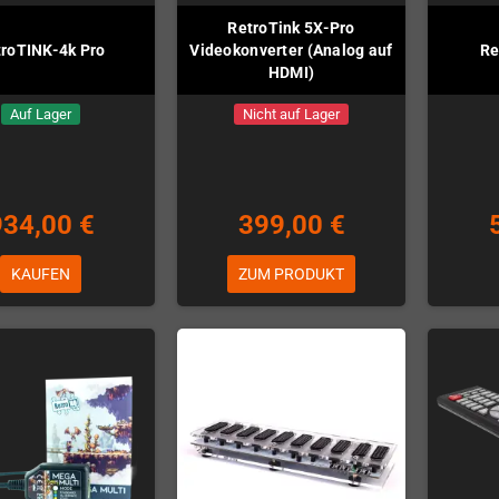
RetroTink 5X-Pro
troTINK-4k Pro
Videokonverter (Analog auf
Re
HDMI)
Auf Lager
Nicht auf Lager
934,00 €
399,00 €
KAUFEN
ZUM PRODUKT