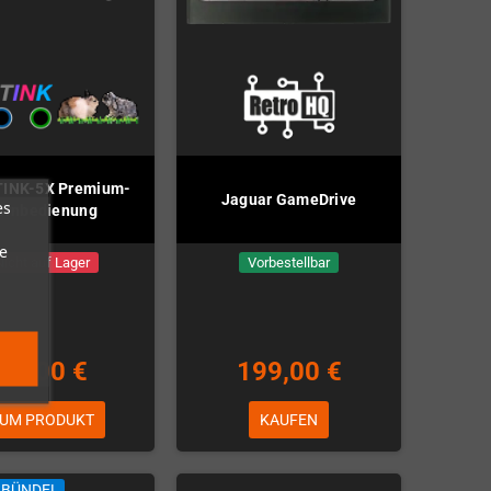
TINK-5X Premium-
Jaguar GameDrive
es
ernbedienung
e
Nicht auf Lager
Vorbestellbar
39,00 €
199,00 €
UM PRODUKT
KAUFEN
LBÜNDEL