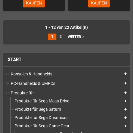
KAUFEN
KAUFEN
1 - 12 von 22 Artikel(n)
1
2
WEITER
navigate_next
START
Konsolen & Handhelds
add
PC-Handhelds & UMPCs
add
Produkte für
add
Produkte für Sega Mega Drive
add
Produkte für Sega Saturn
add
Produkte für Sega Dreamcast
add
Produkte für Sega Game Gear
add