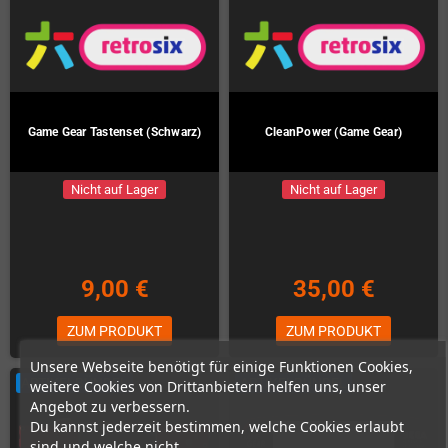
Game Gear Tastenset (Schwarz)
CleanPower (Game Gear)
Nicht auf Lager
Nicht auf Lager
9,00 €
35,00 €
ZUM PRODUKT
ZUM PRODUKT
Unsere Webseite benötigt für einige Funktionen Cookies,
ARTIKELBÜNDEL
ARTIKELBÜNDEL
weitere Cookies von Drittanbietern helfen uns, unser
Angebot zu verbessern.
Du kannst jederzeit bestimmen, welche Cookies erlaubt
sind und welche nicht.