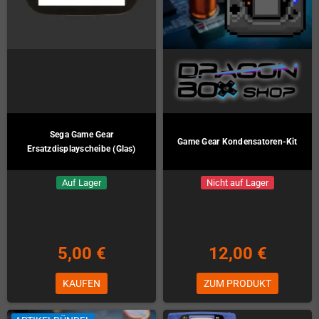
Sega Game Gear
Game Gear Kondensatoren-Kit
Ersatzdisplayscheibe (Glas)
Auf Lager
Nicht auf Lager
5,00 €
12,00 €
KAUFEN
ZUM PRODUKT