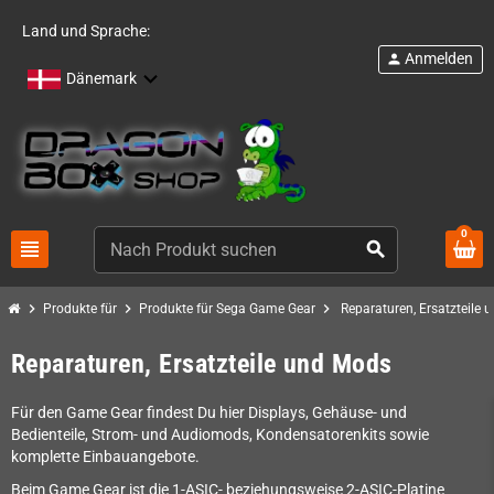
Land und Sprache:
Anmelden
person
Dänemark
0
view_headline
search
chevron_right
chevron_right
chevron_right
Produkte für
Produkte für Sega Game Gear
Reparaturen, Ersatzteile
Reparaturen, Ersatzteile und Mods
Für den Game Gear findest Du hier Displays, Gehäuse- und
Bedienteile, Strom- und Audiomods, Kondensatorenkits sowie
komplette Einbauangebote.
Beim Game Gear ist die 1-ASIC- beziehungsweise 2-ASIC-Platine