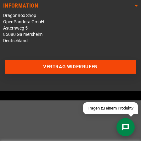
INFORMATION
DragonBox Shop
OpenPandora GmbH
Asternweg 5
85080 Gaimersheim
Deutschland
Über WhatsApp schreiben
Über Telegram schreiben
VERTRAG WIDERRUFEN
Discord Server beitreten
Facebook Messenger
Schick uns eine eMail
Fragen zu einem Produkt?