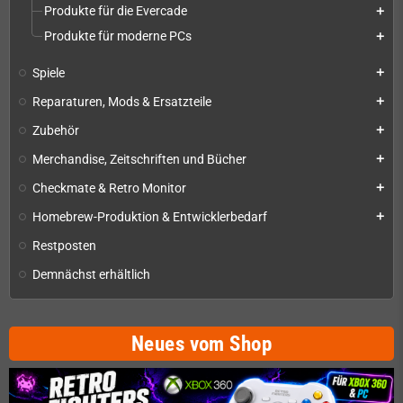
Produkte für die Evercade
add
Produkte für moderne PCs
add
Spiele
add
Reparaturen, Mods & Ersatzteile
add
Zubehör
add
Merchandise, Zeitschriften und Bücher
add
Checkmate & Retro Monitor
add
Homebrew-Produktion & Entwicklerbedarf
add
Restposten
Demnächst erhältlich
Neues vom Shop