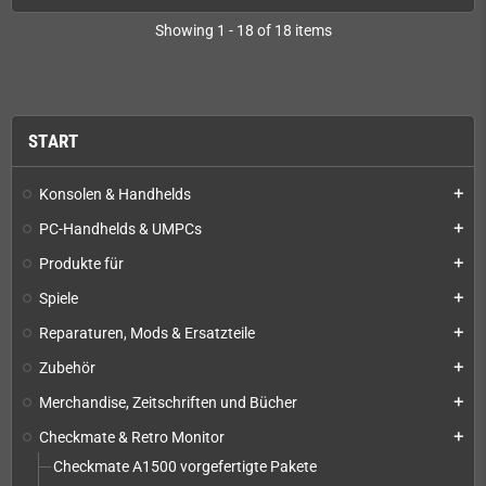
Showing 1 - 18 of 18 items
START
Konsolen & Handhelds
add
PC-Handhelds & UMPCs
add
Produkte für
add
Spiele
add
Reparaturen, Mods & Ersatzteile
add
Zubehör
add
Merchandise, Zeitschriften und Bücher
add
Checkmate & Retro Monitor
add
Checkmate A1500 vorgefertigte Pakete