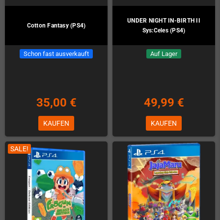
UNDER NIGHT IN-BIRTH II
Cotton Fantasy (PS4)
Sys:Celes (PS4)
Schon fast ausverkauft
Auf Lager
35,00 €
49,99 €
KAUFEN
KAUFEN
SALE!