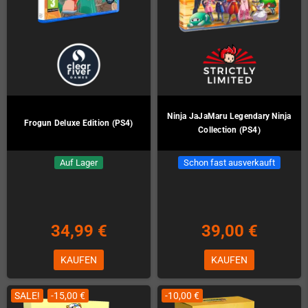
Ninja JaJaMaru Legendary Ninja
Frogun Deluxe Edition (PS4)
Collection (PS4)
Auf Lager
Schon fast ausverkauft
34,99 €
39,00 €
KAUFEN
KAUFEN
SALE!
-15,00 €
-10,00 €