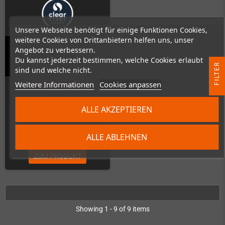
Unsere Webseite benötigt für einige Funktionen Cookies,
weitere Cookies von Drittanbietern helfen uns, unser
Angebot zu verbessern.
Ender Magnolia Deluxe Edition
Du kannst jederzeit bestimmen, welche Cookies erlaubt
(PS4)
R
sind und welche nicht.
Weitere Informationen
Cookies anpassen
Nicht auf Lager
F
I
L
T
E
ALLE AKZEPTIEREN
89,99 €
ALLE ABLEHNEN
ZUM PRODUKT
Showing 1 - 9 of 9 items