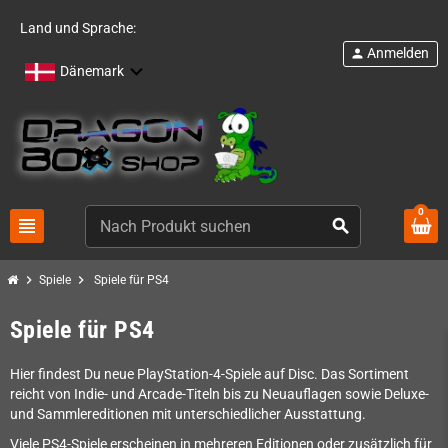
Land und Sprache:
Anmelden
person
Dänemark
0
view_headline
search
chevron_right
chevron_right
Spiele
Spiele für PS4
Spiele für PS4
Hier findest Du neue PlayStation-4-Spiele auf Disc. Das Sortiment
reicht von Indie- und Arcade-Titeln bis zu Neuauflagen sowie Deluxe-
und Sammlereditionen mit unterschiedlicher Ausstattung.
Viele PS4-Spiele erscheinen in mehreren Editionen oder zusätzlich für