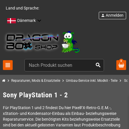
Land und Sprache:
Anmelden
person
Dänemark
0
view_headline
search
chevron_right
chevron_right
chevron_right
Reparaturen, Mods & Ersatzteile
Umbau-Service inkl. Modkit - Teile
Son
Sony PlayStation 1 - 2
Für PlayStation 1 und 2 findest Du hier PixelFX-Retro-G.E.M.-,
xStation- und Kondensator-Einbau als Einbau- beziehungsweise
Reparaturservice. Die benötigten Kits beziehungsweise Ersatzteile
sind bei den aktuell gelisteten Varianten laut Produktbeschreibung