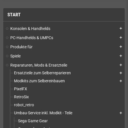
START
Konsolen & Handhelds
add
PC-Handhelds & UMPCs
add
Produkte für
add
Spiele
add
Reparaturen, Mods & Ersatzteile
add
Ersatzteile zum Selberreparieren
add
Modkits zum Selbereinbauen
add
PixelFX
RetroSix
robot_retro
Umbau-Service inkl. Modkit - Teile
add
Sega Game Gear