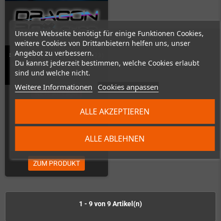
Unsere Webseite benötigt für einige Funktionen Cookies,
weitere Cookies von Drittanbietern helfen uns, unser
Angebot zu verbessern.
Sony PlayStation 1 (PU18 - PU23)
Du kannst jederzeit bestimmen, welche Cookies erlaubt
Kondensatorentausch (Kit ist mit
sind und welche nicht.
dabei)
Weitere Informationen
Cookies anpassen
Nicht auf Lager
ALLE AKZEPTIEREN
ALLE ABLEHNEN
99,00 €
ZUM PRODUKT
1 - 9 von 9 Artikel(n)