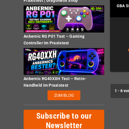
Praxistest | DragonBox Shop
GBA SP
Anbernic RG P01 Test – Gaming
Controller im Praxistest
Anbernic RG40XXH Test – Retro-
Handheld im Praxistest
1 - 6 vo
ZUM BLOG
Subscribe to our
Newsletter