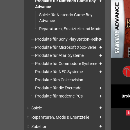
Produkte für Nintendo Game Boy
add
Advance
Spiele für Nintendo Game Boy
Advance
Reparaturen, Ersatzteile und Mods
Produkte für Sony PlayStation-Reihe
add
Produkte für Microsoft Xbox-Serie
add
Produkte für Atari Systeme
add
Produkte für Commodore Systeme
add
Produkte für NEC Systeme
add
Produkte fürs Colecovision
Produkte für die Evercade
add
Produkte für moderne PCs
Brok
add
Spiele
add
N
Reparaturen, Mods & Ersatzteile
add
Zubehör
add