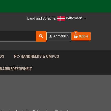
rag nach!
Dänemark
Land und Sprache:
rag nach!
0
search
person
Anmelden
0,00 €
rag nach!
DS
PC-HANDHELDS & UMPCS
BARRIEREFREIHEIT