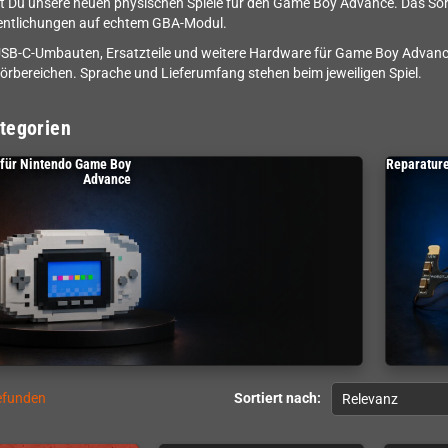
st Du unsere neuen physischen Spiele für den Game Boy Advance. Das So
entlichungen auf echtem GBA-Modul.
USB-C-Umbauten, Ersatzteile und weitere Hardware für Game Boy Advan
rbereichen. Sprache und Lieferumfang stehen beim jeweiligen Spiel.
tegorien
 für Nintendo Game Boy
Reparature
Advance
gefunden
Sortiert nach:
Relevanz