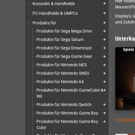
Hier finde
Konsolen & Handhelds
add
Neuveröff
PC-Handhelds & UMPCs
add
Displays, 
und Zubehö
Produkte für
add
Produkte für Sega Mega Drive
add
Unterka
Produkte für Sega Saturn
add
Produkte für Sega Dreamcast
add
Spiele
Produkte für Sega Game Gear
add
Produkte für Nintendo NES
add
Produkte für Nintendo SNES
add
Produkte für Nintendo 64
add
Produkte für Nintendo GameCube &
add
Wii
Produkte für Nintendo Switch
add
Produkte für Nintendo Game Boy
add
6 Artikel 
Produkte für Nintendo Game Boy
add
Color