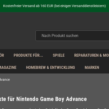
aufen nicht nur - wir KENNEN unsere Produkte. Du brauchst Hilfe? Dann f
Kostenfreier Versand ab 160 EUR (bei einigen Versanddienstleistern)
Seit über 20 Jahren Deine Anlaufstelle für neue Retro-Hardware!
Täglicher Versand Mo - Fr aus Deutschland - zollfrei innerhalb der EU!
aufen nicht nur - wir KENNEN unsere Produkte. Du brauchst Hilfe? Dann f
Kostenfreier Versand ab 160 EUR (bei einigen Versanddienstleistern)
Seit über 20 Jahren Deine Anlaufstelle für neue Retro-Hardware!
Täglicher Versand Mo - Fr aus Deutschland - zollfrei innerhalb der EU!
aufen nicht nur - wir KENNEN unsere Produkte. Du brauchst Hilfe? Dann f
ÖR
PRODUKTE FÜR...
SPIELE
REPARATUREN & MO
MAGAZINE
HOMEBREW & ENTWICKLUNG
MARKEN
dvance
kte für Nintendo Game Boy Advance