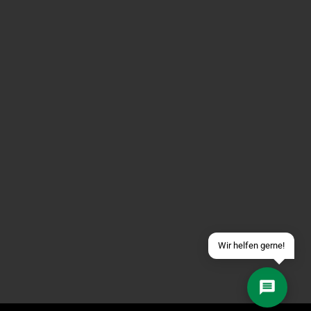
Über WhatsApp schreiben
Über Telegram schreiben
Discord Server beitreten
Facebook Messenger
Schick uns eine eMail
Wir helfen gerne!