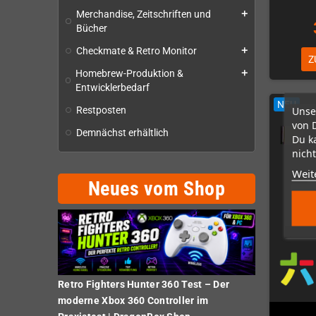
Merchandise, Zeitschriften und
add
Bücher
Checkmate & Retro Monitor
add
Z
Homebrew-Produktion &
add
Entwicklerbedarf
NEU
Unse
Restposten
von 
Demnächst erhältlich
Du k
nicht
Weit
Neues vom Shop
Retro Fighters Hunter 360 Test – Der
moderne Xbox 360 Controller im