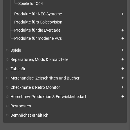
Spiele für C64
Produkte für NEC Systeme
add
Produkte fürs Colecovision
Produkte für die Evercade
add
Produkte für moderne PCs
add
Spiele
add
Reparaturen, Mods & Ersatzteile
add
Zubehör
add
Merchandise, Zeitschriften und Bücher
add
Checkmate & Retro Monitor
add
Homebrew-Produktion & Entwicklerbedarf
add
Restposten
Demnächst erhältlich