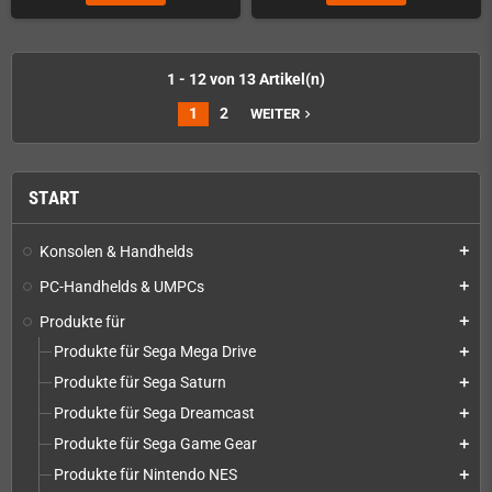
1 - 12 von 13 Artikel(n)
1
2
WEITER
navigate_next
START
Konsolen & Handhelds
add
PC-Handhelds & UMPCs
add
Produkte für
add
Produkte für Sega Mega Drive
add
Produkte für Sega Saturn
add
Produkte für Sega Dreamcast
add
Produkte für Sega Game Gear
add
Produkte für Nintendo NES
add