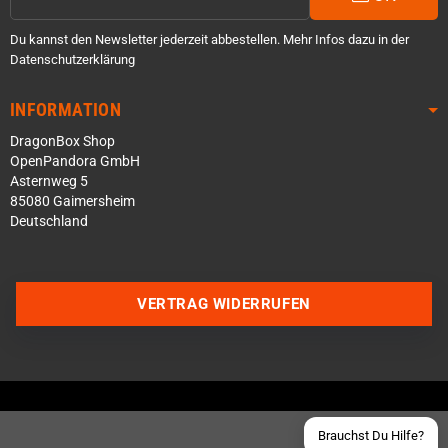
Du kannst den Newsletter jederzeit abbestellen. Mehr Infos dazu in der
Datenschutzerklärung
INFORMATION
DragonBox Shop
OpenPandora GmbH
Asternweg 5
85080 Gaimersheim
Deutschland
Über WhatsApp schreiben
Über Telegram schreiben
VERTRAG WIDERRUFEN
Discord Server beitreten
Facebook Messenger
Schick uns eine eMail
Brauchst Du Hilfe?