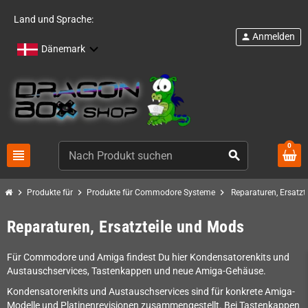
Land und Sprache:
Anmelden
person
Dänemark
0
view_headline
search
chevron_right
chevron_right
chevron_right
Produkte für
Produkte für Commodore Systeme
Reparaturen, Ersatzt
Reparaturen, Ersatzteile und Mods
Für Commodore und Amiga findest Du hier Kondensatorenkits und
Austauschservices, Tastenkappen und neue Amiga-Gehäuse.
Kondensatorenkits und Austauschservices sind für konkrete Amiga-
Modelle und Platinenrevisionen zusammengestellt. Bei Tastenkappen