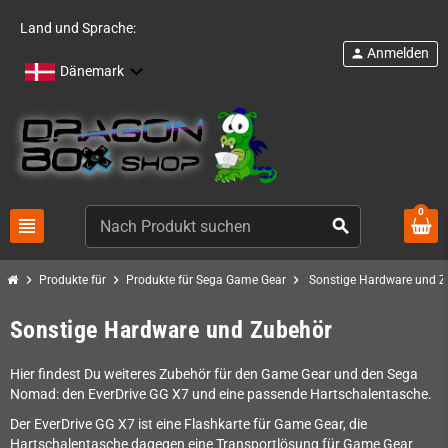
Land und Sprache:
Anmelden
person
Dänemark
0
view_headline
search
chevron_right
chevron_right
chevron_right
Produkte für
Produkte für Sega Game Gear
Sonstige Hardware und Z
Sonstige Hardware und Zubehör
Hier findest Du weiteres Zubehör für den Game Gear und den Sega
Nomad: den EverDrive GG X7 und eine passende Hartschalentasche.
Der EverDrive GG X7 ist eine Flashkarte für Game Gear, die
Hartschalentasche dagegen eine Transportlösung für Game Gear