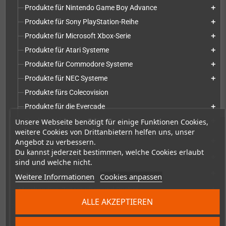
Produkte für Nintendo Game Boy Advance
add
Produkte für Sony PlayStation-Reihe
add
Produkte für Microsoft Xbox-Serie
add
Produkte für Atari Systeme
add
Produkte für Commodore Systeme
add
Produkte für NEC Systeme
add
Produkte fürs Colecovision
Produkte für die Evercade
add
Produkte für moderne PCs
Unsere Webseite benötigt für einige Funktionen Cookies,
add
weitere Cookies von Drittanbietern helfen uns, unser
Spiele
Angebot zu verbessern.
add
Du kannst jederzeit bestimmen, welche Cookies erlaubt
Reparaturen, Mods & Ersatzteile
add
sind und welche nicht.
Zubehör
add
Weitere Informationen
Cookies anpassen
Merchandise, Zeitschriften und Bücher
add
ALLE AKZEPTIEREN
Checkmate & Retro Monitor
add
Homebrew-Produktion & Entwicklerbedarf
add