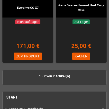
Game Gear and Nomad Hard Carry
Everdrive GG X7
Case
Nicht auf Lager
Auf Lager
171,00 €
25,00 €
ZUM PRODUKT
KAUFEN
1 - 2 von 2 Artikel(n)
START
Konsolen & Handhelds
add