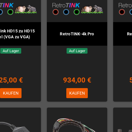
ink HD15 zu HD15
RetroTINK-4k Pro
Re
l (VGA zu VGA)
Auf Lager
Auf Lager
25,00 €
934,00 €
KAUFEN
KAUFEN