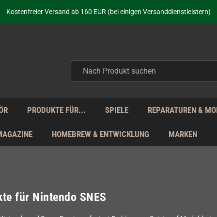
aufen nicht nur - wir KENNEN unsere Produkte. Du brauchst Hilfe? Dann f
Kostenfreier Versand ab 160 EUR (bei einigen Versanddienstleistern)
Seit über 20 Jahren Deine Anlaufstelle für neue Retro-Hardware!
Täglicher Versand Mo - Fr aus Deutschland - zollfrei innerhalb der EU!
aufen nicht nur - wir KENNEN unsere Produkte. Du brauchst Hilfe? Dann f
Kostenfreier Versand ab 160 EUR (bei einigen Versanddienstleistern)
Seit über 20 Jahren Deine Anlaufstelle für neue Retro-Hardware!
Täglicher Versand Mo - Fr aus Deutschland - zollfrei innerhalb der EU!
aufen nicht nur - wir KENNEN unsere Produkte. Du brauchst Hilfe? Dann f
ÖR
PRODUKTE FÜR...
SPIELE
REPARATUREN & MO
MAGAZINE
HOMEBREW & ENTWICKLUNG
MARKEN
te für Nintendo SNES