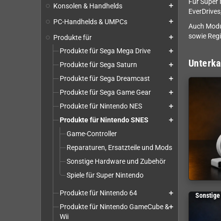
Für Super 
Konsolen & Handhelds
add
EverDrive
PC-Handhelds & UMPCs
add
Auch Modul
sowie Regi
Produkte für
add
Produkte für Sega Mega Drive
add
Unterka
Produkte für Sega Saturn
add
Produkte für Sega Dreamcast
add
Produkte für Sega Game Gear
add
Produkte für Nintendo NES
add
Produkte für Nintendo SNES
add
Game-Controller
Reparaturen, Ersatzteile und Mods
Sonstige Hardware und Zubehör
Spiele für Super Nintendo
Produkte für Nintendo 64
add
Sonstige
Produkte für Nintendo GameCube &
add
Wii