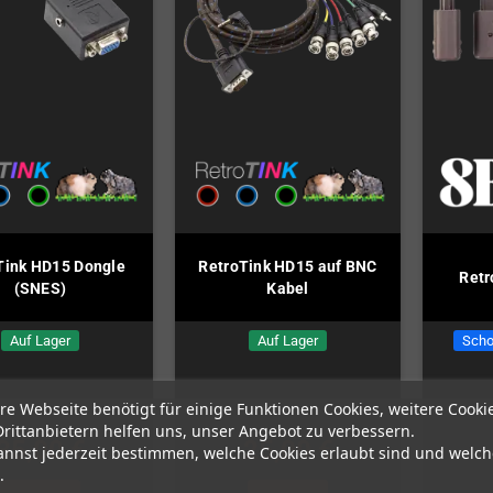
Tink HD15 Dongle
RetroTink HD15 auf BNC
Retr
(SNES)
Kabel
Auf Lager
Auf Lager
Scho
re Webseite benötigt für einige Funktionen Cookies, weitere Cooki
Drittanbietern helfen uns, unser Angebot zu verbessern.
35,00 €
25,00 €
annst jederzeit bestimmen, welche Cookies erlaubt sind und welch
.