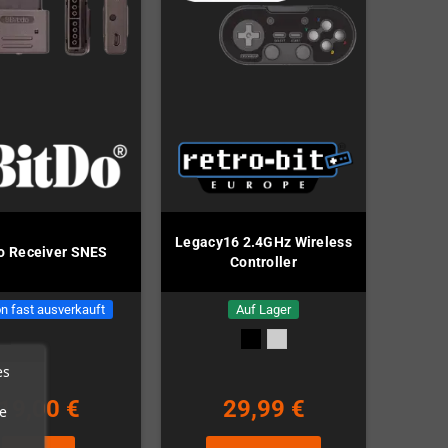
Legacy16 2.4GHz Wireless
o Receiver SNES
Controller
n fast ausverkauft
Auf Lager
es
19,00 €
29,99 €
e