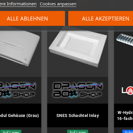
KAUFEN
KAUFEN
ere Informationen
Cookies anpassen
ALLE ABLEHNEN
ALLE AKZEPTIEREN
W-Hydra
dul Gehäuse (Grau)
SNES Schachtel Inlay
16-fac
Auf Lager
Auf Lager
Scho