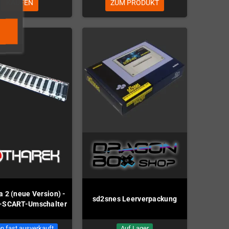
KAUFEN
ZUM PRODUKT
 2 (neue Version) -
sd2snes Leerverpackung
h-SCART-Umschalter
n fast ausverkauft
Auf Lager