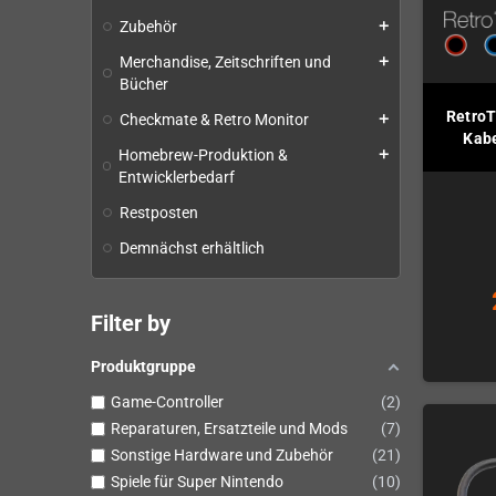
Zubehör
add
Merchandise, Zeitschriften und
add
Bücher
RetroT
Checkmate & Retro Monitor
add
Kabe
Homebrew-Produktion &
add
Entwicklerbedarf
Restposten
Demnächst erhältlich
Filter by
Produktgruppe
Game-Controller
2
Reparaturen, Ersatzteile und Mods
7
Sonstige Hardware und Zubehör
21
Spiele für Super Nintendo
10