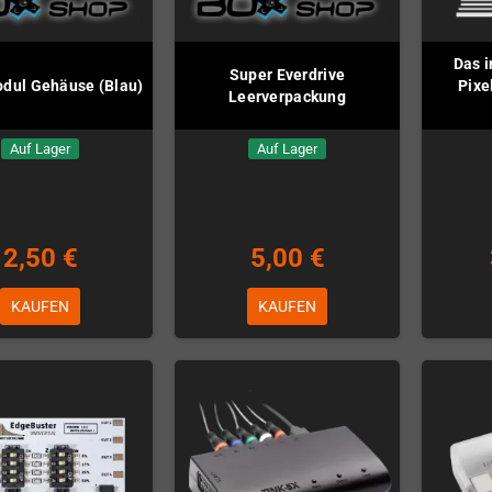
Das i
Super Everdrive
dul Gehäuse (Blau)
Pixe
Leerverpackung
Auf Lager
Auf Lager
2,50 €
5,00 €
KAUFEN
KAUFEN