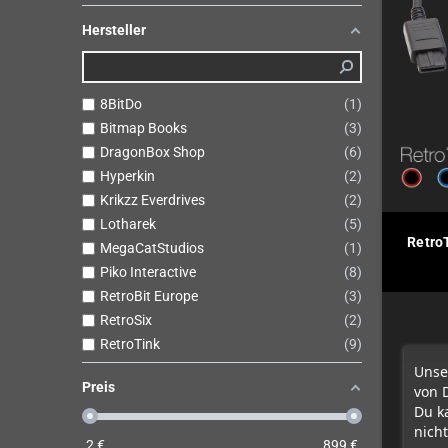
Hersteller
8BitDo
1
Bitmap Books
3
DragonBox Shop
6
Hyperkin
2
Krikzz Everdrives
2
Lotharek
5
Retro
MegaCatStudios
1
Piko Interactive
8
RetroBit Europe
3
RetroSix
2
RetroTink
9
Unse
Preis
von 
Du k
nicht
2
€
899
€