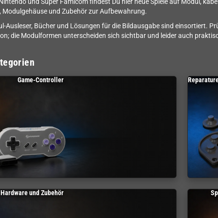
Nintendo und Super Famicom findest Du hier neue Spiele auf Modul, kab
s, Modulgehäuse und Zubehör zur Aufbewahrung.
-Ausleser, Bücher und Lösungen für die Bildausgabe sind einsortiert. P
on; die Modulformen unterscheiden sich sichtbar und leider auch praktis
tegorien
Game-Controller
Reparature
 Hardware und Zubehör
Sp