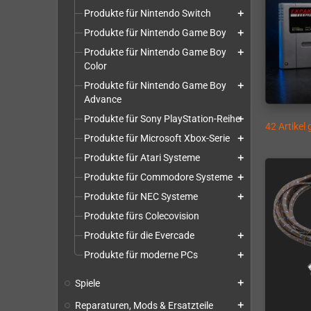
Produkte für Nintendo Switch
add
Produkte für Nintendo Game Boy
add
Produkte für Nintendo Game Boy
add
Color
Produkte für Nintendo Game Boy
add
Advance
Produkte für Sony PlayStation-Reihe
add
42 Artikel
Produkte für Microsoft Xbox-Serie
add
Produkte für Atari Systeme
add
Produkte für Commodore Systeme
add
Produkte für NEC Systeme
add
Produkte fürs Colecovision
Produkte für die Evercade
add
Produkte für moderne PCs
add
Spiele
add
Reparaturen, Mods & Ersatzteile
add