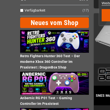
Weit
Verfügbarkeit
17
Neues vom Shop
Retro Fighters Hunter 360 Test – Der
moderne Xbox 360 Controller im
Praxistest | DragonBox Shop
SNES Mo
Anbernic RG P01 Test – Gaming
Controller im Praxistest