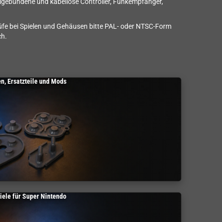
elgebundene und kabellose Controller, Funkempfänger,
rüfe bei Spielen und Gehäusen bitte PAL- oder NTSC-Form
ch.
n, Ersatzteile und Mods
iele für Super Nintendo