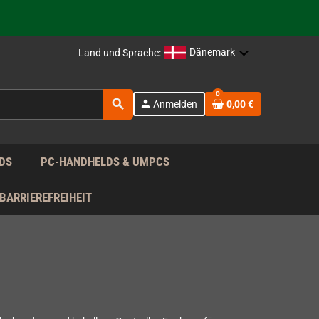
rag nach!
Dänemark
Land und Sprache:
rag nach!
0
search
person
Anmelden
0,00 €
rag nach!
DS
PC-HANDHELDS & UMPCS
BARRIEREFREIHEIT