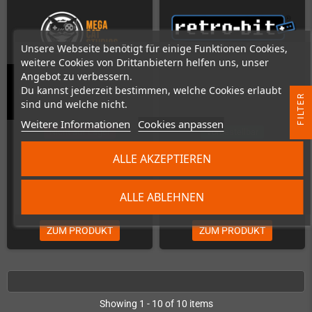
Unsere Webseite benötigt für einige Funktionen Cookies,
weitere Cookies von Drittanbietern helfen uns, unser
Angebot zu verbessern.
Du kannst jederzeit bestimmen, welche Cookies erlaubt
Little Medusa (Super Nintendo)
Psycho Dream (SNES)
R
sind und welche nicht.
Weitere Informationen
Cookies anpassen
F
I
L
T
E
Nicht auf Lager
Vorbestellbar
ALLE AKZEPTIEREN
ALLE ABLEHNEN
49,00 €
69,99 €
ZUM PRODUKT
ZUM PRODUKT
Showing 1 - 10 of 10 items