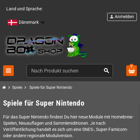
Land und Sprache:
Anmelden
person
Dänemark
0
view_headline
search
chevron_right
chevron_right
Spiele
Spiele für Super Nintendo
Spiele für Super Nintendo
Für das Super Nintendo findest Du hier neue Module mit Homebrew-
Spielen, Neuauflagen und Sammlereditionen. Je nach
Veröffentlichung handelt es sich um eine SNES-, Super-Famicom-
oder andere regionale Modulversion.