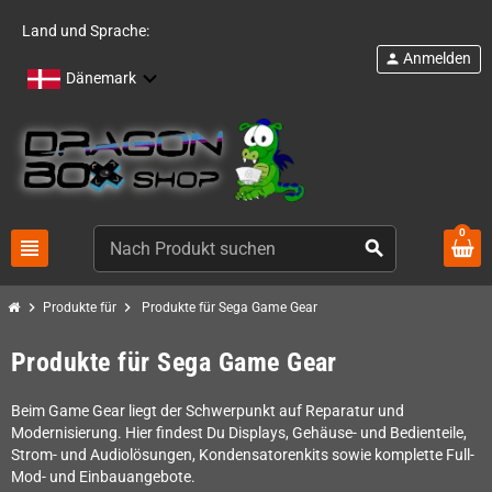
Land und Sprache:
Anmelden
person
Dänemark
0
view_headline
search
chevron_right
chevron_right
Produkte für
Produkte für Sega Game Gear
Produkte für Sega Game Gear
Beim Game Gear liegt der Schwerpunkt auf Reparatur und
Modernisierung. Hier findest Du Displays, Gehäuse- und Bedienteile,
Strom- und Audiolösungen, Kondensatorenkits sowie komplette Full-
Mod- und Einbauangebote.