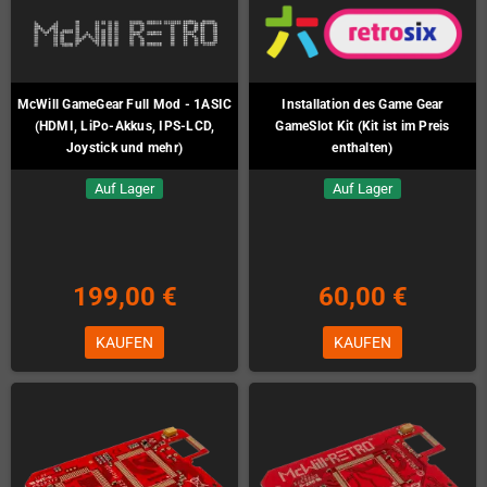
McWill GameGear Full Mod - 1ASIC
Installation des Game Gear
(HDMI, LiPo-Akkus, IPS-LCD,
GameSlot Kit (Kit ist im Preis
Joystick und mehr)
enthalten)
Auf Lager
Auf Lager
199,00 €
60,00 €
KAUFEN
KAUFEN