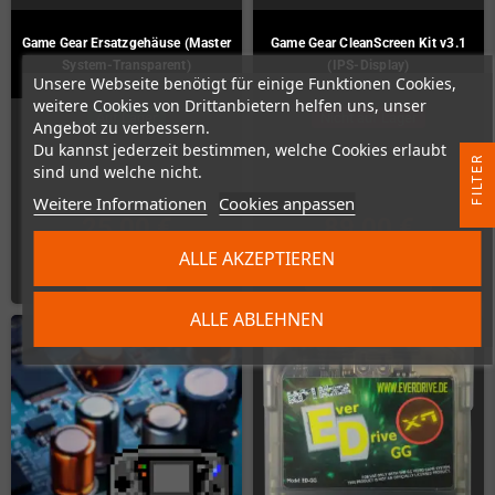
Game Gear Ersatzgehäuse (Master
Game Gear CleanScreen Kit v3.1
System-Transparent)
(IPS-Display)
Unsere Webseite benötigt für einige Funktionen Cookies,
weitere Cookies von Drittanbietern helfen uns, unser
Auf Lager
Nicht auf Lager
Angebot zu verbessern.
Du kannst jederzeit bestimmen, welche Cookies erlaubt
R
sind und welche nicht.
Weitere Informationen
Cookies anpassen
F
I
L
T
E
25,00 €
89,00 €
ALLE AKZEPTIEREN
KAUFEN
ZUM PRODUKT
ALLE ABLEHNEN