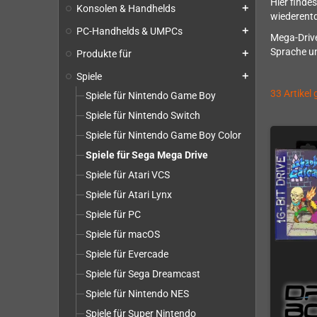
Hier finde
Konsolen & Handhelds
add
wiederent
PC-Handhelds & UMPCs
add
Mega-Drive
Sprache un
Produkte für
add
Spiele
add
33 Artikel
Spiele für Nintendo Game Boy
Spiele für Nintendo Switch
Spiele für Nintendo Game Boy Color
Spiele für Sega Mega Drive
Spiele für Atari VCS
Spiele für Atari Lynx
Spiele für PC
Spiele für macOS
Spiele für Evercade
Spiele für Sega Dreamcast
Spiele für Nintendo NES
Spiele für Super Nintendo