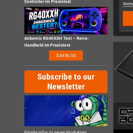
Controller im Praxistest
Weit
Anbernic RG40XXH Test – Retro-
Handheld im Praxistest
ZUM BLOG
Subscribe to our
Newsletter
Erhalte Infos zu neuen Produkten!