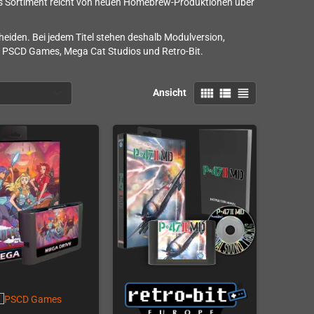
Das Sortiment reicht von neuen Homebrew-Produktionen über
iden. Bei jedem Titel stehen deshalb Modulversion,
n PSCD Games, Mega Cat Studios und Retro-Bit.
view_comfy
view_list
view_headline
Ansicht