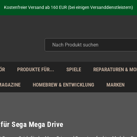
aufen nicht nur - wir KENNEN unsere Produkte. Du brauchst Hilfe? Dann f
Kostenfreier Versand ab 160 EUR (bei einigen Versanddienstleistern)
Seit über 20 Jahren Deine Anlaufstelle für neue Retro-Hardware!
Täglicher Versand Mo - Fr aus Deutschland - zollfrei innerhalb der EU!
aufen nicht nur - wir KENNEN unsere Produkte. Du brauchst Hilfe? Dann f
Kostenfreier Versand ab 160 EUR (bei einigen Versanddienstleistern)
Seit über 20 Jahren Deine Anlaufstelle für neue Retro-Hardware!
Täglicher Versand Mo - Fr aus Deutschland - zollfrei innerhalb der EU!
aufen nicht nur - wir KENNEN unsere Produkte. Du brauchst Hilfe? Dann f
ÖR
PRODUKTE FÜR...
SPIELE
REPARATUREN & MO
MAGAZINE
HOMEBREW & ENTWICKLUNG
MARKEN
 für Sega Mega Drive