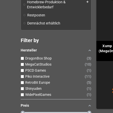
Homebrew-Produktion &
add
Entwicklerbedarf
Restposten
Demnächst erhältlich
Filter by
Xump 
Hersteller
(MegaDri
DragonBox Shop
3
MegaCatStudios
10
PSCD Games
1
Piko Interactive
11
RetroBit Europe
5
Shinyuden
1
WidePixelGames
1
Preis