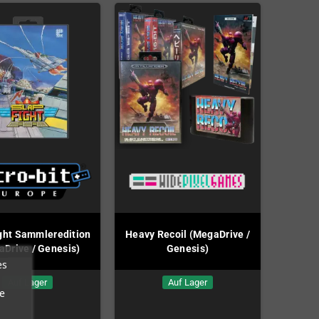
ght Sammleredition
Heavy Recoil (MegaDrive /
Drive / Genesis)
Genesis)
es
Auf Lager
Auf Lager
e