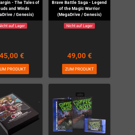
argin - The Tales of
Brave Battle Saga - Legend
ouds and Winds
of the Magic Warrior
Drive / Genesis)
(MegaDrive / Genesis)
Nicht auf Lager
Nicht auf Lager
45,00 €
49,00 €
UM PRODUKT
ZUM PRODUKT