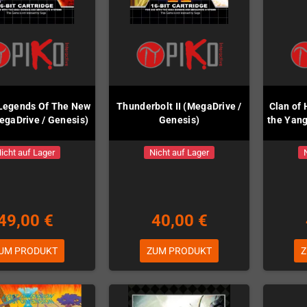
Legends Of The New
Thunderbolt II (MegaDrive /
Clan of 
egaDrive / Genesis)
Genesis)
the Yang
icht auf Lager
Nicht auf Lager
49,00 €
40,00 €
UM PRODUKT
ZUM PRODUKT
Z