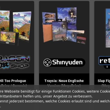
ill Too Prologue
Traysia: Neue Englische
Slap Fi
Drive / Genesis)
Version (MegaDrive)
(Mega
re Webseite benötigt für einige Funktionen Cookies, weitere Cooki
Drittanbietern helfen uns, unser Angebot zu verbessern.
Auf Lager
Auf Lager
annst jederzeit bestimmen, welche Cookies erlaubt sind und welch
.