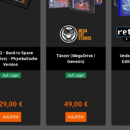
2 - Back to Space
Tänzer (MegaDrive /
Unde
ve) - Physikalische
Genesis)
Edi
Version
Auf Lager
Auf Lager
29,00 €
49,00 €
KAUFEN
KAUFEN