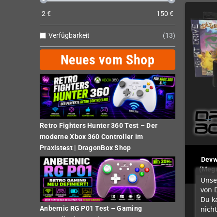
2
€
150
€
Verfügbarkeit
13
Neues vom Shop
Retro Fighters Hunter 360 Test – Der
moderne Xbox 360 Controller im
Praxistest | DragonBox Shop
Devw
(Mega
Unse
von 
Du k
nicht
Anbernic RG P01 Test – Gaming