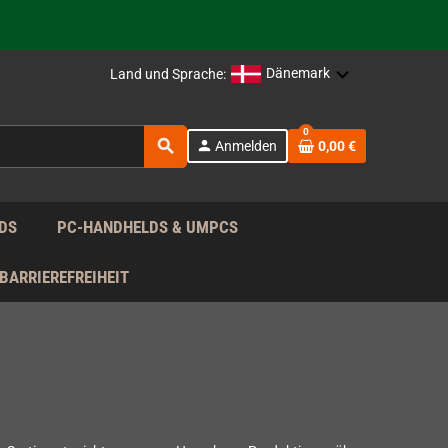
rag nach!
Dänemark
Land und Sprache:
rag nach!
0
search
person
Anmelden
0,00 €
rag nach!
DS
PC-HANDHELDS & UMPCS
BARRIEREFREIHEIT