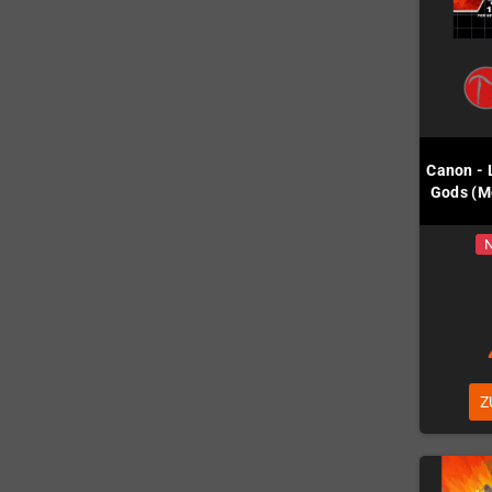
Canon - 
Gods (M
N
Z