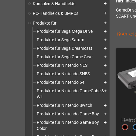
Hier finde
Konsolen & Handhelds
add
GameDrives
PC-Handhelds & UMPCs
add
SCART- und
Produkte für
add
Produkte für Sega Mega Drive
add
19 Artikel
Produkte für Sega Saturn
add
Produkte für Sega Dreamcast
add
Produkte für Sega Game Gear
add
Produkte für Nintendo NES
add
Produkte für Nintendo SNES
add
Produkte für Nintendo 64
add
Produkte für Nintendo GameCube &
add
Wii
Produkte für Nintendo Switch
add
Produkte für Nintendo Game Boy
add
Produkte für Nintendo Game Boy
add
Color