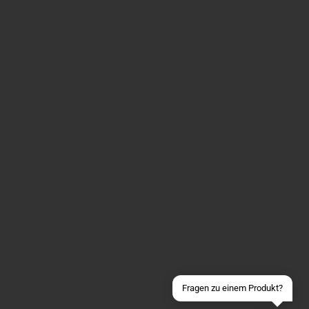
Über WhatsApp schreiben
Über Telegram schreiben
Discord Server beitreten
Facebook Messenger
Schick uns eine eMail
Fragen zu einem Produkt?