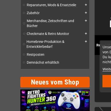
Reparaturen, Mods & Ersatzteile
add
Zubehör
add
Merchandise, Zeitschriften und
add
Bücher
Checkmate & Retro Monitor
add
Homebrew-Produktion &
add
RetroHQ 
Unse
Entwicklerbedarf
von 
Restposten
Du k
nicht
Demnächst erhältlich
Weit
Neues vom Shop