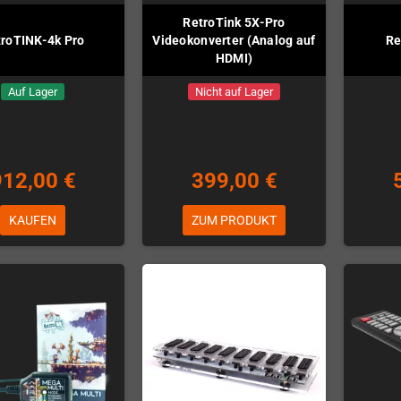
RetroTink 5X-Pro
troTINK-4k Pro
Videokonverter (Analog auf
Re
HDMI)
Auf Lager
Nicht auf Lager
912,00 €
399,00 €
KAUFEN
ZUM PRODUKT