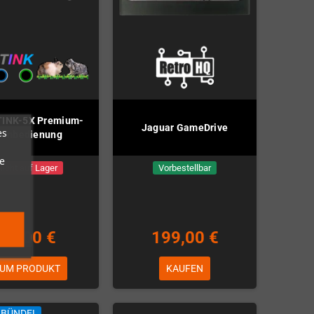
TINK-5X Premium-
Jaguar GameDrive
es
ernbedienung
e
Nicht auf Lager
Vorbestellbar
39,00 €
199,00 €
UM PRODUKT
KAUFEN
LBÜNDEL