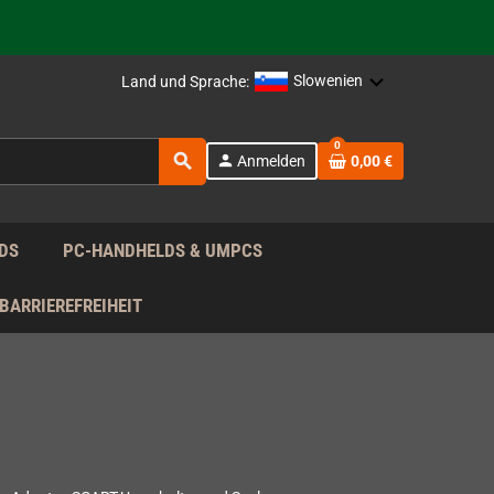
rag nach!
Slowenien
Land und Sprache:
rag nach!
0
search
person
Anmelden
0,00 €
rag nach!
DS
PC-HANDHELDS & UMPCS
BARRIEREFREIHEIT