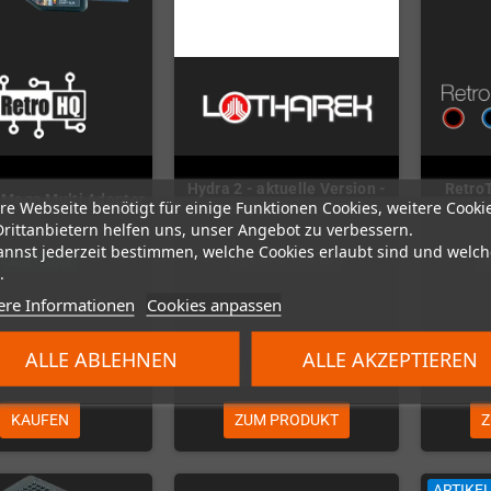
Hydra 2 - aktuelle Version -
Retro
Mega Multi Adapter
re Webseite benötigt für einige Funktionen Cookies, weitere Cooki
8-fach-SCART-Umschalter
F
Drittanbietern helfen uns, unser Angebot zu verbessern.
annst jederzeit bestimmen, welche Cookies erlaubt sind und welch
Auf Lager
Nicht auf Lager
.
ere Informationen
Cookies anpassen
ALLE ABLEHNEN
ALLE AKZEPTIEREN
26,00 €
192,00 €
KAUFEN
ZUM PRODUKT
Z
ARTIKE