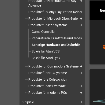
Produkte für Nintendo Game Boy
add
Advance
Re
Produkte für Sony PlayStation-Reihe
add
Produkte für Microsoft Xbox-Serie
add
Produkte für Atari Systeme
add
Game-Controller
Reparaturen, Ersatzteile und Mods
Sonstige Hardware und Zubehör
Spiele für Atari VCS
Spiele für Atari Lynx
Produkte für Commodore Systeme
add
Produkte für NEC Systeme
add
Produkte fürs Colecovision
Produkte für die Evercade
add
Produkte für moderne PCs
add
Spiele
add