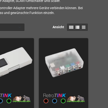
ler-Adapter, SCART-Umschalter und Scaler.
ontroller-Adapter mehrere Geräte verbinden können. Bei
uss und gewünschte Funktion einzeln.
view_comfy
view_list
view_headline
Ansicht