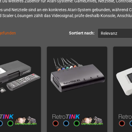
st Du weiteres Zubehör für Atari-Systeme: GameDrives, Netzteile, Control
 und Netzteile sind an ein konkretes Atari-System gebunden, während C
 Scaler-Lösungen zählt das Videosignal; prüfe deshalb Konsole, Anschl
 gefunden
Sortiert nach:
Relevanz