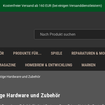
aufen nicht nur - wir KENNEN unsere Produkte. Du brauchst Hilfe? Dann f
Kostenfreier Versand ab 160 EUR (bei einigen Versanddienstleistern)
Seit über 20 Jahren Deine Anlaufstelle für neue Retro-Hardware!
Täglicher Versand Mo - Fr aus Deutschland - zollfrei innerhalb der EU!
aufen nicht nur - wir KENNEN unsere Produkte. Du brauchst Hilfe? Dann f
Kostenfreier Versand ab 160 EUR (bei einigen Versanddienstleistern)
Seit über 20 Jahren Deine Anlaufstelle für neue Retro-Hardware!
Täglicher Versand Mo - Fr aus Deutschland - zollfrei innerhalb der EU!
aufen nicht nur - wir KENNEN unsere Produkte. Du brauchst Hilfe? Dann f
ÖR
PRODUKTE FÜR...
SPIELE
REPARATUREN & MO
MAGAZINE
HOMEBREW & ENTWICKLUNG
MARKEN
tige Hardware und Zubehör
ige Hardware und Zubehör