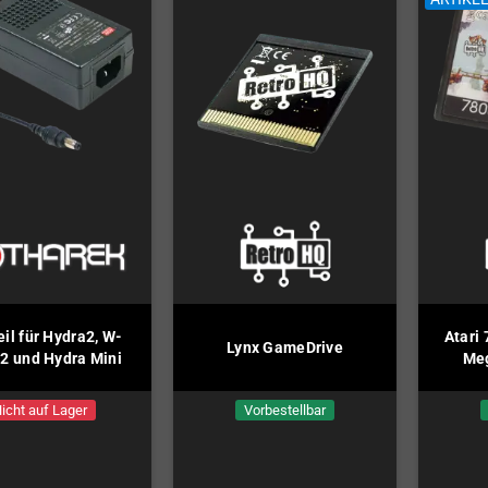
eil für Hydra2, W-
Atari
Lynx GameDrive
2 und Hydra Mini
Meg
icht auf Lager
Vorbestellbar