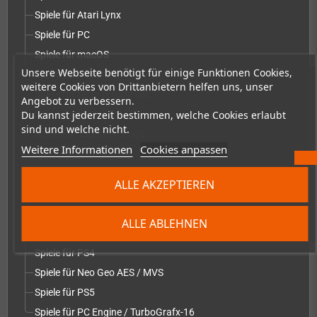
Spiele für Atari Lynx
Spiele für PC
Spiele für macOS
Unsere Webseite benötigt für einige Funktionen Cookies,
Spiele für Evercade
weitere Cookies von Drittanbietern helfen uns, unser
Spiele für Sega Dreamcast
Angebot zu verbessern.
Spiele für Nintendo NES
Du kannst jederzeit bestimmen, welche Cookies erlaubt
sind und welche nicht.
Spiele für Super Nintendo
Weitere Informationen
Cookies anpassen
Spiele für Nintendo 64
Spiele für Nintendo Game Boy Advance
ALLE AKZEPTIEREN
Spiele für Amiga
Spiele für CD32
ALLE ABLEHNEN
Spiele für C64
Spiele für PS4
Spiele für Neo Geo AES / MVS
Spiele für PS5
Spiele für PC Engine / TurboGrafx-16