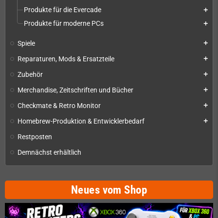
Produkte für die Evercade
add
Produkte für moderne PCs
add
Spiele
add
Reparaturen, Mods & Ersatzteile
add
Zubehör
add
Merchandise, Zeitschriften und Bücher
add
Checkmate & Retro Monitor
add
Homebrew-Produktion & Entwicklerbedarf
add
Restposten
Demnächst erhältlich
Neues vom Shop