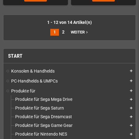
1 - 12 von 14 Artikel(n)
1
2
WEITER
navigate_next
START
Konsolen & Handhelds
add
PC-Handhelds & UMPCs
add
Produkte für
add
Produkte für Sega Mega Drive
add
Produkte für Sega Saturn
add
Produkte für Sega Dreamcast
add
Produkte für Sega Game Gear
add
Produkte für Nintendo NES
add