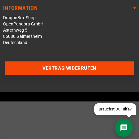
INFORMATION
DragonBox Shop
OpenPandora GmbH
Asternweg 5
85080 Gaimersheim
Deutschland
Über WhatsApp schreiben
Über Telegram schreiben
VERTRAG WIDERRUFEN
Discord Server beitreten
Facebook Messenger
Schick uns eine eMail
Brauchst Du Hilfe?