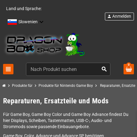
Land und Sprache:
Anmelden
person
Slowenien
0
view_headline
search
chevron_right
chevron_right
chevron_right
Produkte für
Produkte für Nintendo Game Boy
Reparaturen, Ersatzte
Reparaturen, Ersatzteile und Mods
Für Game Boy, Game Boy Color und Game Boy Advance findest Du
hier Displays, Scheiben, Tastenmatten, USB-C-, Audio- und
Strommods sowie passende Einbauangebote.
Game Boy, Color, Advance und Advance SP benötigen