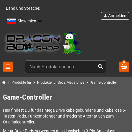
Land und Sprache:
Anmelden
person
Slowenien
0
view_headline
search
chevron_right
chevron_right
chevron_right
Produkte für
Produkte für Sega Mega Drive
Game-Controller
Game-Controller
Hier findest Du für das Mega Drive kabelgebundene und kabellose 6-
Tasten-Pads, Funkempfänger und moderne Alternativen zum
Originalcontroller.
Mega-Drive-Pads verwenden den klassischen 9-Pin-Anschluss,