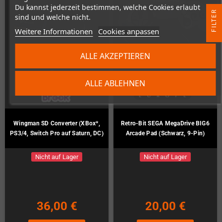
Du kannst jederzeit bestimmen, welche Cookies erlaubt
R
sind und welche nicht.
Weitere Informationen
Cookies anpassen
F
I
L
T
E
ALLE AKZEPTIEREN
ALLE ABLEHNEN
Wingman SD Converter (XBox*,
Retro-Bit SEGA MegaDrive BIG6
PS3/4, Switch Pro auf Saturn, DC)
Arcade Pad (Schwarz, 9-Pin)
Nicht auf Lager
Nicht auf Lager
36,00 €
20,00 €