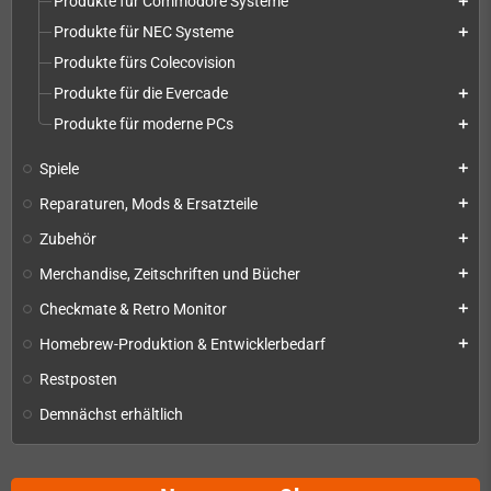
Produkte für Commodore Systeme
add
Produkte für NEC Systeme
add
Produkte fürs Colecovision
Produkte für die Evercade
add
Produkte für moderne PCs
add
Spiele
add
Reparaturen, Mods & Ersatzteile
add
Zubehör
add
Merchandise, Zeitschriften und Bücher
add
Checkmate & Retro Monitor
add
Homebrew-Produktion & Entwicklerbedarf
add
Restposten
Demnächst erhältlich