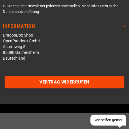
Du kannst den Newsletter jederzeit abbestellen. Mehr Infos dazu in der
Datenschutzerklärung
INFORMATION
DragonBox Shop
OpenPandora GmbH
Asternweg 5
85080 Gaimersheim
Deutschland
Über WhatsApp schreiben
Über Telegram schreiben
VERTRAG WIDERRUFEN
Discord Server beitreten
Facebook Messenger
Schick uns eine eMail
Wir helfen gerne!