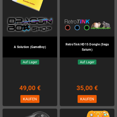
RetroTink HD15 Dongle (Sega
A Solution (GameBoy)
Saturn)
Auf Lager
Auf Lager
49,00 €
35,00 €
KAUFEN
KAUFEN