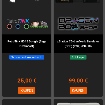
RetroTink HD15 Dongle (Sega
xStation CD-Laufwerk Simulator
Dreamcast)
(ODE) (PSX) (PU-18)
Schon fast ausverkauft
Auf Lager
25,00 €
99,00 €
KAUFEN
KAUFEN