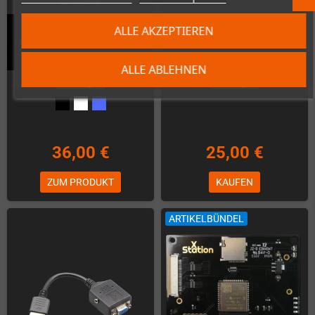
Wingman PS2 Konverter
ALLE AKZEPTIEREN
(Xbox*/PS*/Switch/Bluetooth auf
RetroTink HD15 zu SCART Kabel
PS1/PS2)
ALLE ABLEHNEN
Auf Lager
Auf Lager
36,00 €
25,00 €
ZUM PRODUKT
KAUFEN
ARTIKELBÜNDEL