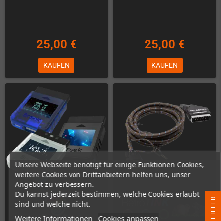
25,00 €
25,00 €
KAUFEN
KAUFEN
Unsere Webseite benötigt für einige Funktionen Cookies,
weitere Cookies von Drittanbietern helfen uns, unser
Angebot zu verbessern.
Du kannst jederzeit bestimmen, welche Cookies erlaubt
R
sind und welche nicht.
Weitere Informationen
Cookies anpassen
F
I
L
T
E