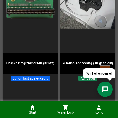
Über WhatsApp schreiben
Über Telegram schreiben
Discord Server beitreten
Facebook Messenger
Flashkit Programmer MD (Krikzz)
xStation Abdeckung (3D gedruckt)
Schick uns eine eMail
Schon fast ausverkauft
Auf Lager
69,00 €
32,00 €
Start
Warenkorb
Konto
KAUFEN
KAUFEN