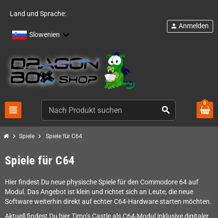
Land und Sprache:
Anmelden
person
Slowenien
0
view_headline
search
chevron_right
chevron_right
Spiele
Spiele für C64
Spiele für C64
Hier findest Du neue physische Spiele für den Commodore 64 auf
Modul. Das Angebot ist klein und richtet sich an Leute, die neue
Software weiterhin direkt auf echter C64-Hardware starten möchten.
Aktuell findest Du hier Timo’s Castle als C64-Modul inklusive digitaler