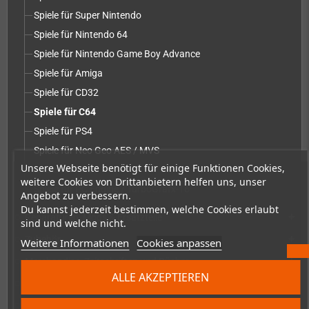
Spiele für Super Nintendo
Spiele für Nintendo 64
Spiele für Nintendo Game Boy Advance
Spiele für Amiga
Spiele für CD32
Spiele für C64
Spiele für PS4
Spiele für Neo Geo AES / MVS
Unsere Webseite benötigt für einige Funktionen Cookies,
Spiele für PS5
weitere Cookies von Drittanbietern helfen uns, unser
Spiele für PC Engine / TurboGrafx-16
Angebot zu verbessern.
Du kannst jederzeit bestimmen, welche Cookies erlaubt
Reparaturen, Mods & Ersatzteile
add
sind und welche nicht.
Zubehör
add
Weitere Informationen
Cookies anpassen
Merchandise, Zeitschriften und Bücher
add
ALLE AKZEPTIEREN
Checkmate & Retro Monitor
add
Homebrew-Produktion & Entwicklerbedarf
add