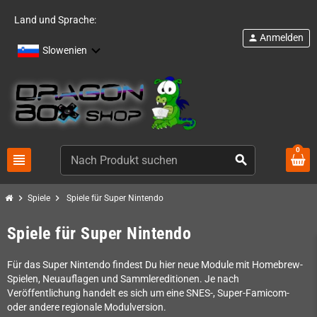
Land und Sprache:
Anmelden
person
Slowenien
0
view_headline
search
chevron_right
chevron_right
Spiele
Spiele für Super Nintendo
Spiele für Super Nintendo
Für das Super Nintendo findest Du hier neue Module mit Homebrew-
Spielen, Neuauflagen und Sammlereditionen. Je nach
Veröffentlichung handelt es sich um eine SNES-, Super-Famicom-
oder andere regionale Modulversion.