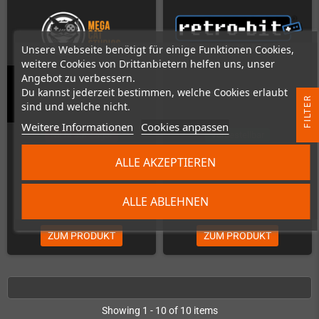
Unsere Webseite benötigt für einige Funktionen Cookies,
weitere Cookies von Drittanbietern helfen uns, unser
Angebot zu verbessern.
Du kannst jederzeit bestimmen, welche Cookies erlaubt
Little Medusa (Super Nintendo)
Psycho Dream (SNES)
R
sind und welche nicht.
Weitere Informationen
Cookies anpassen
F
I
L
T
E
Nicht auf Lager
Vorbestellbar
ALLE AKZEPTIEREN
ALLE ABLEHNEN
49,00 €
69,99 €
ZUM PRODUKT
ZUM PRODUKT
Showing 1 - 10 of 10 items