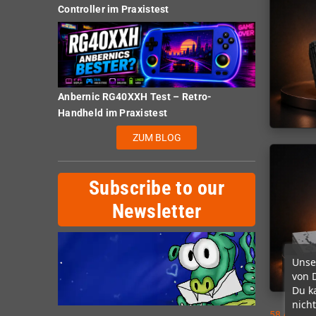
Controller im Praxistest
Anbernic RG40XXH Test – Retro-
Handheld im Praxistest
ZUM BLOG
Subscribe to our
Newsletter
Unse
von 
Du k
nicht
58 Artikel