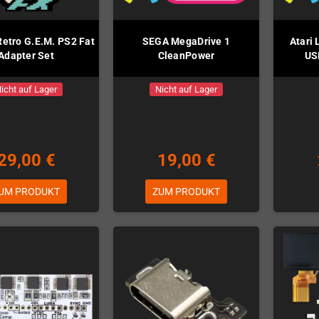
Retro G.E.M. PS2 Fat
SEGA MegaDrive 1
Atari
Adapter Set
CleanPower
US
icht auf Lager
Nicht auf Lager
29,00 €
19,00 €
UM PRODUKT
ZUM PRODUKT