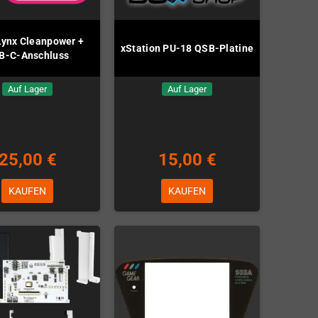
 Lynx Cleanpower +
xStation PU-18 QSB-Platine
B-C-Anschluss
Auf Lager
Auf Lager
25,00 €
15,00 €
KAUFEN
KAUFEN