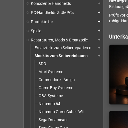
Hier liege
Konsolen & Handhelds
add
Bildausgab
PC-Handhelds & UMPCs
add
Prüfe vor 
ruhige Han
Produkte für
add
Spiele
add
Unterka
Reparaturen, Mods & Ersatzteile
add
Ersatzteile zum Selberreparieren
add
Modkits zum Selbereinbauen
add
3DO
Atari Systeme
Commodore - Amiga
Game Boy-Systeme
GBA-Systeme
Nintendo 64
Nintendo GameCube - Wii
Sega Dreamcast
Sega Game Gear