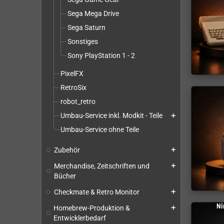
Sega Mega Drive
Sega Saturn
Sonstiges
Sony PlayStation 1 - 2
PixelFX
RetroSix
robot_retro
Umbau-Service inkl. Modkit - Teile
add
Umbau-Service ohne Teile
Zubehör
add
Merchandise, Zeitschriften und
add
Bücher
Checkmate & Retro Monitor
add
Ni
Homebrew-Produktion &
add
Entwicklerbedarf