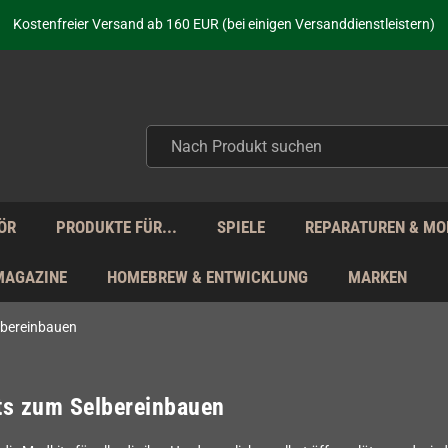
Kostenfreier Versand ab 160 EUR (bei einigen Versanddienstleistern)
Seit über 20 Jahren Deine Anlaufstelle für neue Retro-Hardware!
Täglicher Versand Mo - Fr aus Deutschland - zollfrei innerhalb der EU!
aufen nicht nur - wir KENNEN unsere Produkte. Du brauchst Hilfe? Dann f
Kostenfreier Versand ab 160 EUR (bei einigen Versanddienstleistern)
Seit über 20 Jahren Deine Anlaufstelle für neue Retro-Hardware!
Täglicher Versand Mo - Fr aus Deutschland - zollfrei innerhalb der EU!
aufen nicht nur - wir KENNEN unsere Produkte. Du brauchst Hilfe? Dann f
ÖR
PRODUKTE FÜR...
SPIELE
REPARATUREN & MO
MAGAZINE
HOMEBREW & ENTWICKLUNG
MARKEN
lbereinbauen
ts zum Selbereinbauen