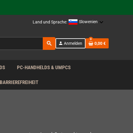
Slowenien
Land und Sprache:
rag nach!
0
search
person
Anmelden
0,00 €
rag nach!
DS
PC-HANDHELDS & UMPCS
BARRIEREFREIHEIT