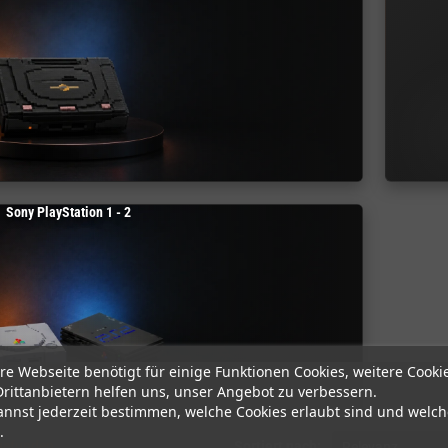
Sony PlayStation 1 - 2
re Webseite benötigt für einige Funktionen Cookies, weitere Cooki
Drittanbietern helfen uns, unser Angebot zu verbessern.
annst jederzeit bestimmen, welche Cookies erlaubt sind und welch
.
 gefunden
Sortiert nach:
Relevanz