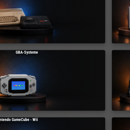
GBA-Systeme
ntendo GameCube - Wii