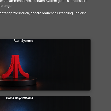
 wieder zusammensetzen. Je nach System geht es um bessere
terungen.
 anfängerfreundlich, andere brauchen Erfahrung und eine
Atari Systeme
Game Boy-Systeme