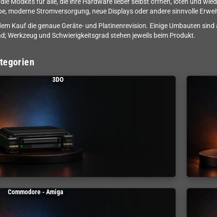
n die Modkits für alle, die ihre Hardware lieber selbst öffnen, löten und
e, moderne Stromversorgung, neue Displays oder andere sinnvolle Erwei
dem Kauf die genaue Geräte- und Platinenrevision. Einige Umbauten sind
d; Werkzeug und Schwierigkeitsgrad stehen jeweils beim Produkt.
tegorien
3DO
Commodore - Amiga