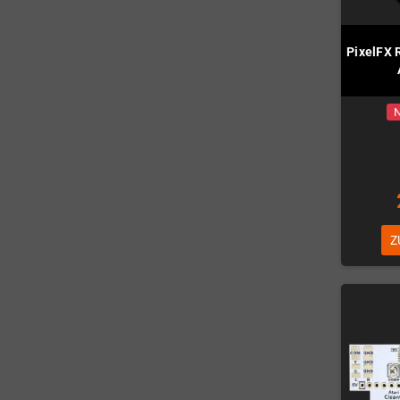
PixelFX 
N
Z