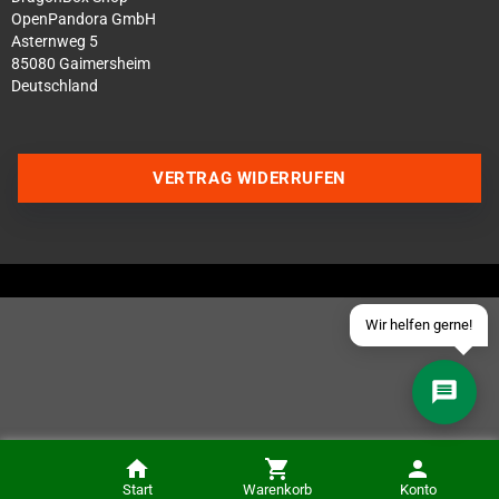
OpenPandora GmbH
Asternweg 5
85080 Gaimersheim
Deutschland
Über WhatsApp schreiben
Über Telegram schreiben
VERTRAG WIDERRUFEN
Discord Server beitreten
Facebook Messenger
Schick uns eine eMail
Wir helfen gerne!
Start
Warenkorb
Konto