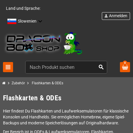
Land und Sprache:
Anmelden
person
Slowenien
0
view_headline
search
chevron_right
chevron_right
Zubehör
Flashkarten & ODEs
Flashkarten & ODEs
Hier findest Du Flashkarten und Laufwerksemulatoren für klassische
Konsolen und Handhelds. Sie ermöglichen Homebrew, eigene Spiel-
Backups und moderne Speicherlösungen auf Originalhardware.
Der Bereich ist in ODEs & Laufwerksemulatoren, Flashkarten,