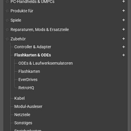
PC-Handhelds & UMPCs
add
Produkte für
add
Spiele
add
Reparaturen, Mods & Ersatzteile
add
Zubehör
add
Controller & Adapter
add
Flashkarten & ODEs
add
ODEs & Laufwerksemulatoren
Flashkarten
EverDrives
RetroHQ
Kabel
Modul-Ausleser
Netzteile
Sonstiges