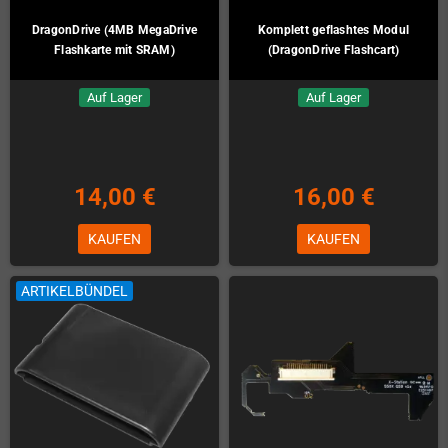
DragonDrive (4MB MegaDrive
Komplett geflashtes Modul
Flashkarte mit SRAM)
(DragonDrive Flashcart)
Auf Lager
Auf Lager
14,00 €
16,00 €
KAUFEN
KAUFEN
ARTIKELBÜNDEL