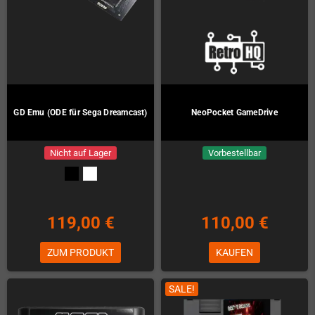
GD Emu (ODE für Sega Dreamcast)
NeoPocket GameDrive
Nicht auf Lager
Vorbestellbar
119,00 €
110,00 €
ZUM PRODUKT
KAUFEN
SALE!