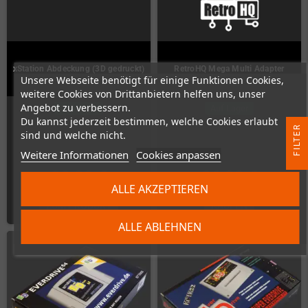
xStation Abdeckung (3D gedruckt)
RetroHQ Mega Multi Adapter
Unsere Webseite benötigt für einige Funktionen Cookies,
weitere Cookies von Drittanbietern helfen uns, unser
Angebot zu verbessern.
Auf Lager
Auf Lager
Du kannst jederzeit bestimmen, welche Cookies erlaubt
R
sind und welche nicht.
Weitere Informationen
Cookies anpassen
F
I
L
T
E
32,00 €
26,00 €
ALLE AKZEPTIEREN
ZUM PRODUKT
KAUFEN
ALLE ABLEHNEN