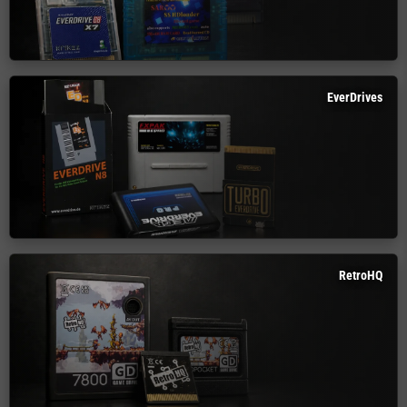
EverDrives
RetroHQ