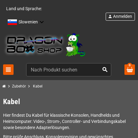
Land und Sprache:
Anmelden
person
Slowenien
0
view_headline
search
chevron_right
chevron_right
Zubehör
Kabel
Kabel
Hier findest Du Kabel für klassische Konsolen, Handhelds und
Heimcomputer: Video-, Strom-, Controller- und Verbindungskabel
sowie besondere Adapterlösungen.
Bitte prüfe Anschluss, Konsolenrevision und gewünschtes