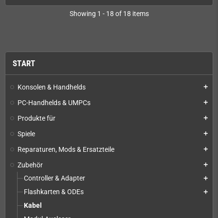
Showing 1 - 18 of 18 items
START
Konsolen & Handhelds
add
PC-Handhelds & UMPCs
add
Produkte für
add
Spiele
add
Reparaturen, Mods & Ersatzteile
add
Zubehör
add
Controller & Adapter
add
Flashkarten & ODEs
add
Kabel