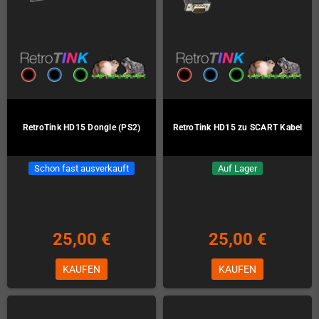
RetroTink HD15 Dongle (PS2)
RetroTink HD15 zu SCART Kabel
Schon fast ausverkauft
Auf Lager
25,00 €
25,00 €
KAUFEN
KAUFEN