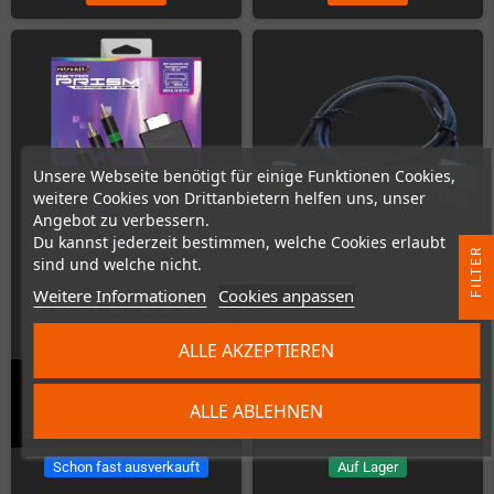
Unsere Webseite benötigt für einige Funktionen Cookies,
weitere Cookies von Drittanbietern helfen uns, unser
Angebot zu verbessern.
Du kannst jederzeit bestimmen, welche Cookies erlaubt
R
sind und welche nicht.
Weitere Informationen
Cookies anpassen
F
I
L
T
E
ALLE AKZEPTIEREN
Retro-Bit Prism-
HighSpeed Mini-HDMI auf HDMI
ALLE ABLEHNEN
Komponentenkabel
Kabel (1m)
Schon fast ausverkauft
Auf Lager