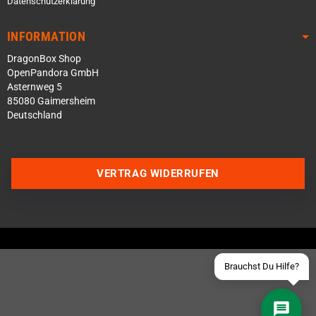
Datenschutzerklärung
INFORMATION
DragonBox Shop
OpenPandora GmbH
Asternweg 5
85080 Gaimersheim
Deutschland
Über WhatsApp schreiben
Über Telegram schreiben
VERTRAG WIDERRUFEN
Discord Server beitreten
Facebook Messenger
Schick uns eine eMail
Brauchst Du Hilfe?