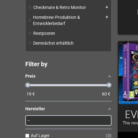
Checkmate & Retro Monitor
add
Homebrew-Produktion &
add
Entwicklerbedarf
Restposten
Demnächst erhältlich
Filter by
Preis
19
€
60
€
Hersteller
Auf Lager
3