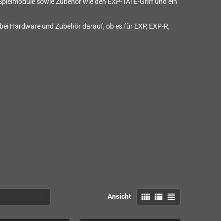
Spielmodule sowie Zubehör wie den EXP-TATE-Griff und ein
e bei Hardware und Zubehör darauf, ob es für EXP, EXP-R,
view_comfy
view_list
view_headline
Ansicht