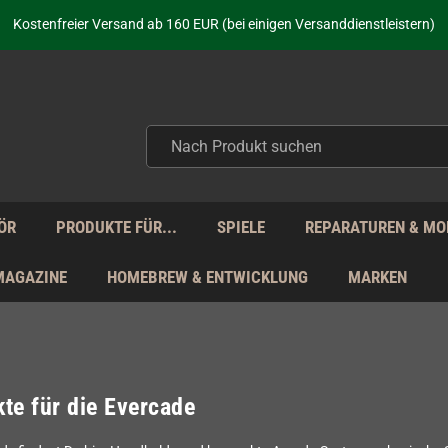
aufen nicht nur - wir KENNEN unsere Produkte. Du brauchst Hilfe? Dann f
Kostenfreier Versand ab 160 EUR (bei einigen Versanddienstleistern)
Seit über 20 Jahren Deine Anlaufstelle für neue Retro-Hardware!
Täglicher Versand Mo - Fr aus Deutschland - zollfrei innerhalb der EU!
aufen nicht nur - wir KENNEN unsere Produkte. Du brauchst Hilfe? Dann f
Kostenfreier Versand ab 160 EUR (bei einigen Versanddienstleistern)
Seit über 20 Jahren Deine Anlaufstelle für neue Retro-Hardware!
Täglicher Versand Mo - Fr aus Deutschland - zollfrei innerhalb der EU!
aufen nicht nur - wir KENNEN unsere Produkte. Du brauchst Hilfe? Dann f
ÖR
PRODUKTE FÜR...
SPIELE
REPARATUREN & MO
MAGAZINE
HOMEBREW & ENTWICKLUNG
MARKEN
te für die Evercade