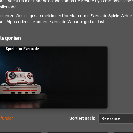
de findest Du hier Handhelds und kompakte Arcade-Systeme, physische 
llerkabel.
 liegen zusätzlich gesammelt in der Unterkategorie Evercade-Spiele. Acht
et, Alpha oder eine andere Evercade-Variante gedacht ist.
tegorien
Spiele für Evercade
gefunden
Sortiert nach:
Relevance