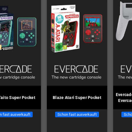
Evercad
Taito Super Pocket
Blaze Atari Super Pocket
Everca
n fast ausverkauft
Schon fast ausverkauft
Scho