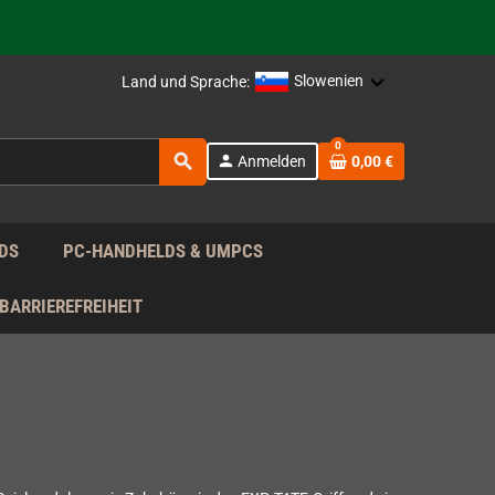
rag nach!
Slowenien
Land und Sprache:
rag nach!
0
search
person
Anmelden
0,00 €
rag nach!
DS
PC-HANDHELDS & UMPCS
BARRIEREFREIHEIT