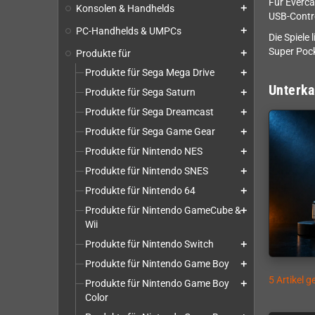
Für Everca
Konsolen & Handhelds
add
USB-Contro
PC-Handhelds & UMPCs
add
Die Spiele
Super Pock
Produkte für
add
Produkte für Sega Mega Drive
add
Unterka
Produkte für Sega Saturn
add
Produkte für Sega Dreamcast
add
Produkte für Sega Game Gear
add
Produkte für Nintendo NES
add
Produkte für Nintendo SNES
add
Produkte für Nintendo 64
add
Produkte für Nintendo GameCube &
add
Wii
Produkte für Nintendo Switch
add
Produkte für Nintendo Game Boy
add
5 Artikel 
Produkte für Nintendo Game Boy
add
Color