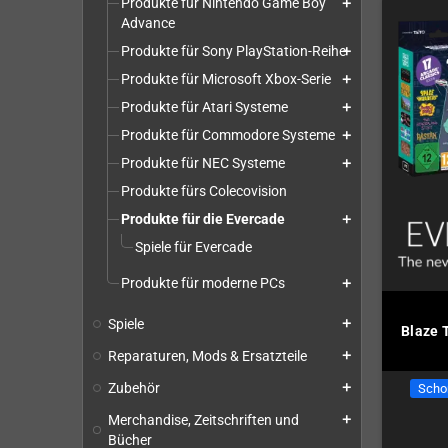
Produkte für Nintendo Game Boy
add
Advance
Produkte für Sony PlayStation-Reihe
add
Produkte für Microsoft Xbox-Serie
add
Produkte für Atari Systeme
add
Produkte für Commodore Systeme
add
Produkte für NEC Systeme
add
Produkte fürs Colecovision
Produkte für die Evercade
add
Spiele für Evercade
Produkte für moderne PCs
add
Spiele
add
Blaze 
Reparaturen, Mods & Ersatzteile
add
Zubehör
add
Scho
Merchandise, Zeitschriften und
add
Bücher