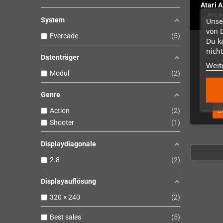
Atari 
Arca
System
Unse
von 
Evercade
5
N
Du k
nicht
Datenträger
Weit
Modul
2
Genre
Z
Action
2
Shooter
1
Displaydiagonale
2.8
2
Displayauflösung
320 × 240
2
Best sales
5