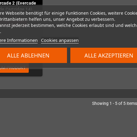
Arcade 2 (Evercade
de Cartridge 14)
re Webseite benötigt für einige Funktionen Cookies, weitere Cooki
Drittanbietern helfen uns, unser Angebot zu verbessern.
icht auf Lager
annst jederzeit bestimmen, welche Cookies erlaubt sind und welch
.
ere Informationen
Cookies anpassen
19,99 €
ALLE ABLEHNEN
ALLE AKZEPTIEREN
UM PRODUKT
Showing 1 - 5 of 5 items