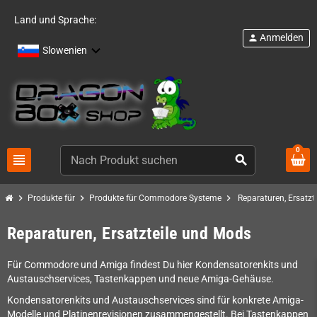
Land und Sprache:
Anmelden
person
Slowenien
0
view_headline
search
chevron_right
chevron_right
chevron_right
Produkte für
Produkte für Commodore Systeme
Reparaturen, Ersatzt
Reparaturen, Ersatzteile und Mods
Für Commodore und Amiga findest Du hier Kondensatorenkits und
Austauschservices, Tastenkappen und neue Amiga-Gehäuse.
Kondensatorenkits und Austauschservices sind für konkrete Amiga-
Modelle und Platinenrevisionen zusammengestellt. Bei Tastenkappen