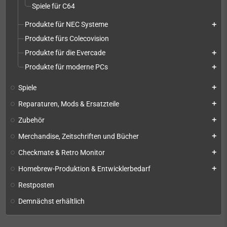
Spiele für C64
Produkte für NEC Systeme
add
Produkte fürs Colecovision
Produkte für die Evercade
add
Produkte für moderne PCs
add
Spiele
add
Reparaturen, Mods & Ersatzteile
add
Zubehör
add
Merchandise, Zeitschriften und Bücher
add
Checkmate & Retro Monitor
add
Homebrew-Produktion & Entwicklerbedarf
add
Restposten
Demnächst erhältlich