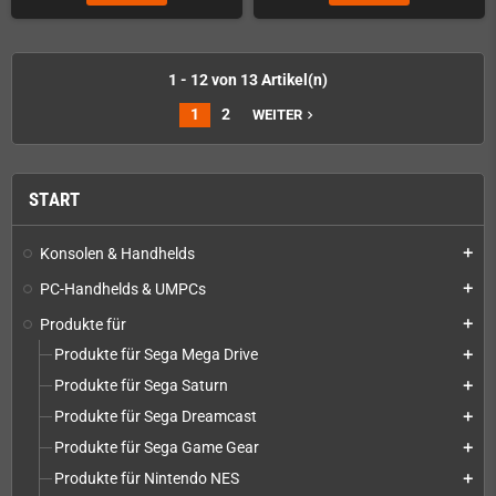
1 - 12 von 13 Artikel(n)
1
2
WEITER
navigate_next
START
Konsolen & Handhelds
add
PC-Handhelds & UMPCs
add
Produkte für
add
Produkte für Sega Mega Drive
add
Produkte für Sega Saturn
add
Produkte für Sega Dreamcast
add
Produkte für Sega Game Gear
add
Produkte für Nintendo NES
add