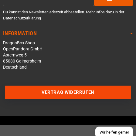
Du kannst den Newsletter jederzeit abbestellen. Mehr Infos dazu in der
Datenschutzerklärung
INFORMATION
DragonBox Shop
OpenPandora GmbH
Asternweg 5
85080 Gaimersheim
Deutschland
Über WhatsApp schreiben
Über Telegram schreiben
VERTRAG WIDERRUFEN
Discord Server beitreten
Facebook Messenger
Schick uns eine eMail
Wir helfen gerne!