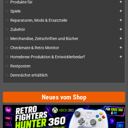
Produkte für
add
Spiele
add
Reparaturen, Mods & Ersatzteile
add
Zubehör
add
Merchandise, Zeitschriften und Bücher
add
Checkmate & Retro Monitor
add
Homebrew-Produktion & Entwicklerbedarf
add
Restposten
Demnächst erhältlich
Neues vom Shop