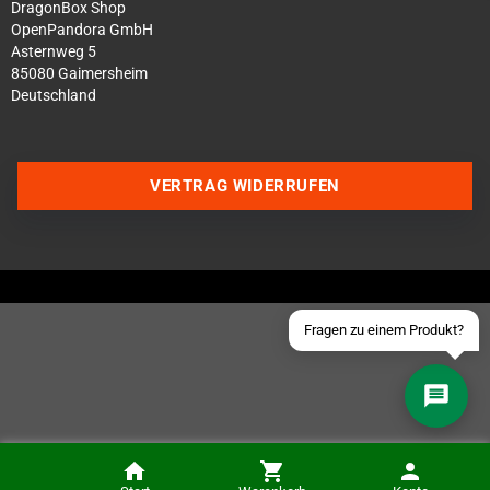
DragonBox Shop
OpenPandora GmbH
Asternweg 5
85080 Gaimersheim
Deutschland
Über WhatsApp schreiben
Über Telegram schreiben
VERTRAG WIDERRUFEN
Discord Server beitreten
Facebook Messenger
Schick uns eine eMail
Fragen zu einem Produkt?