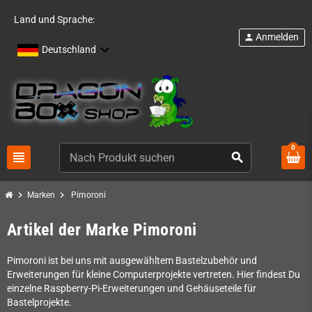
Land und Sprache:
Anmelden
person
Deutschland
0
view_headline
search
chevron_right
chevron_right
Marken
Pimoroni
Artikel der Marke Pimoroni
Pimoroni ist bei uns mit ausgewähltem Bastelzubehör und
Erweiterungen für kleine Computerprojekte vertreten. Hier findest Du
einzelne Raspberry-Pi-Erweiterungen und Gehäuseteile für
Bastelprojekte.