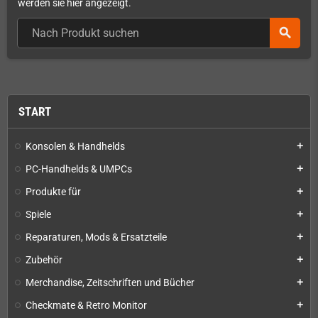
werden sie hier angezeigt.
search
START
Konsolen & Handhelds
add
PC-Handhelds & UMPCs
add
Produkte für
add
Spiele
add
Reparaturen, Mods & Ersatzteile
add
Zubehör
add
Merchandise, Zeitschriften und Bücher
add
Checkmate & Retro Monitor
add