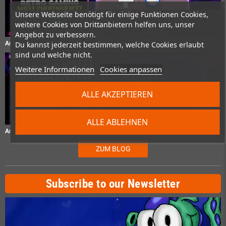
Unsere Webseite benötigt für einige Funktionen Cookies,
weitere Cookies von Drittanbietern helfen uns, unser
Angebot zu verbessern.
Du kannst jederzeit bestimmen, welche Cookies erlaubt
Anbernic RG P01 Test – Gaming Controller im Praxistest
sind und welche nicht.
Weitere Informationen
Cookies anpassen
ALLE AKZEPTIEREN
ALLE ABLEHNEN
Anbernic RG40XXH Test – Retro-Handheld im Praxistest
ZUM BLOG
Subscribe to our Newsletter