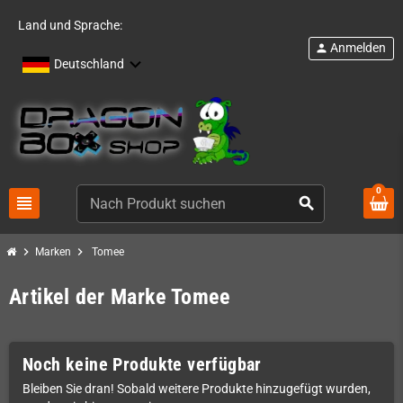
Land und Sprache:
Anmelden
person
Deutschland
0
view_headline
search
chevron_right
chevron_right
Marken
Tomee
Artikel der Marke Tomee
Noch keine Produkte verfügbar
Bleiben Sie dran! Sobald weitere Produkte hinzugefügt wurden,