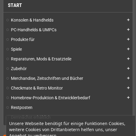
START
Konsolen & Handhelds
add
PC-Handhelds & UMPCs
add
Produkte für
add
Spiele
add
Reparaturen, Mods & Ersatzteile
add
Zubehör
add
Merchandise, Zeitschriften und Bücher
add
Checkmate & Retro Monitor
add
Homebrew-Produktion & Entwicklerbedarf
add
Restposten
Demnächst erhältlich
Unsere Webseite benötigt für einige Funktionen Cookies,
weitere Cookies von Drittanbietern helfen uns, unser
Angebot zu verbessern.