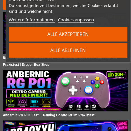
Neues vom Shop
Du kannst jederzeit bestimmen, welche Cookies erlaubt
sind und welche nicht.
Weitere Informationen
Cookies anpassen
ALLE AKZEPTIEREN
ALLE ABLEHNEN
Retro Fighters Hunter 360 Test – Der moderne Xbox 360 Controller im
Praxistest | DragonBox Shop
Anbernic RG P01 Test – Gaming Controller im Praxistest