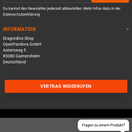
Du kannst den Newsletter jederzeit abbestellen. Mehr Infos dazu in der
Datenschutzerklärung
INFORMATION
DragonBox Shop
OpenPandora GmbH
Asternweg 5
85080 Gaimersheim
Deutschland
Über WhatsApp schreiben
Über Telegram schreiben
VERTRAG WIDERRUFEN
Discord Server beitreten
Facebook Messenger
Schick uns eine eMail
Fragen zu einem Produkt?