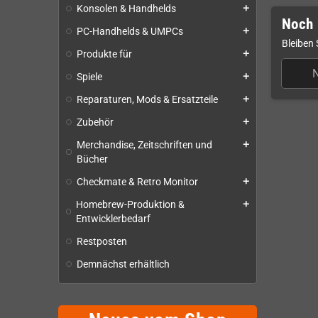
Konsolen & Handhelds
add
Noch 
PC-Handhelds & UMPCs
add
Bleiben 
Produkte für
add
Spiele
add
Reparaturen, Mods & Ersatzteile
add
Zubehör
add
Merchandise, Zeitschriften und
add
Bücher
Checkmate & Retro Monitor
add
Homebrew-Produktion &
add
Entwicklerbedarf
Restposten
Demnächst erhältlich