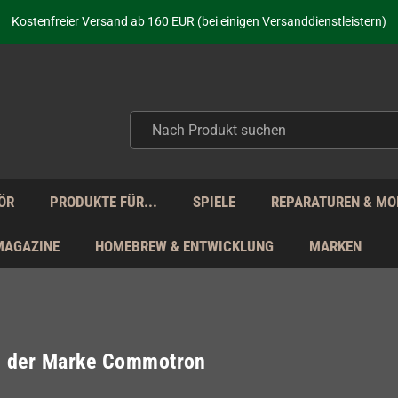
aufen nicht nur - wir KENNEN unsere Produkte. Du brauchst Hilfe? Dann f
Kostenfreier Versand ab 160 EUR (bei einigen Versanddienstleistern)
Seit über 20 Jahren Deine Anlaufstelle für neue Retro-Hardware!
Täglicher Versand Mo - Fr aus Deutschland - zollfrei innerhalb der EU!
aufen nicht nur - wir KENNEN unsere Produkte. Du brauchst Hilfe? Dann f
Kostenfreier Versand ab 160 EUR (bei einigen Versanddienstleistern)
Seit über 20 Jahren Deine Anlaufstelle für neue Retro-Hardware!
Täglicher Versand Mo - Fr aus Deutschland - zollfrei innerhalb der EU!
aufen nicht nur - wir KENNEN unsere Produkte. Du brauchst Hilfe? Dann f
ÖR
PRODUKTE FÜR...
SPIELE
REPARATUREN & MO
MAGAZINE
HOMEBREW & ENTWICKLUNG
MARKEN
el der Marke Commotron