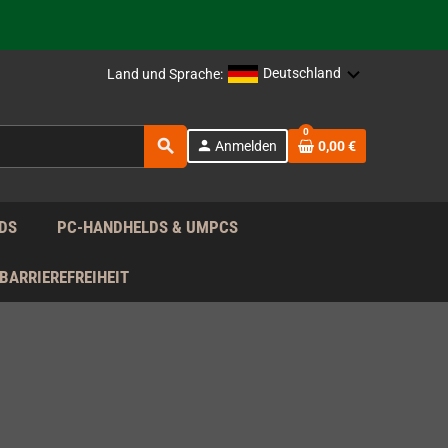
rag nach!
Deutschland
Land und Sprache:
rag nach!
0
search
person
Anmelden
0,00 €
rag nach!
DS
PC-HANDHELDS & UMPCS
BARRIEREFREIHEIT