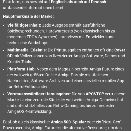
Plattform, das sowohl auf
Englisch als auch auf Deutsch
umfassende Informationen bietet.
Hauptmerkmale der Marke:
Vielfältiger Inhalt:
Jede Ausgabe enthält ausführliche
Spielbesprechungen, Hardwaretests (von klassischen bis zu
modernen FPGA-Systemen), Interviews mit Entwicklern und
technische Workshops.
Multimedia-Erlebnis:
Die Printausgaben enthalten oft eine
Cover-
CD
mit Vollversionen von lizenzierter Amiga-Software, Demos und
Kreativ-Tools.
Plattform-Hub:
Neben dem Magazin betreibt Amiga Future eines
der weltweit größten Online-Amiga-Portale mit täglichen
Nachrichten, Software-Archiven und einer speziellen mobilen App
für Retro-Enthusiasten.
Vertrauenswürdiger Herausgeber:
Die von
APC&TCP
vertriebene
Marke ist eine zentrale Säule der weltweiten Amiga-Gemeinschaft
und unterstützt alles von Retro-Gaming bis hin zur neuesten
AmigaOS 4-Entwicklung.
Egal, ob du ein klassischer
Amiga 500-Spieler
oder ein "Next-Gen"-
Poweruser bist, Amiga Future ist die ultimative Ressource, um das