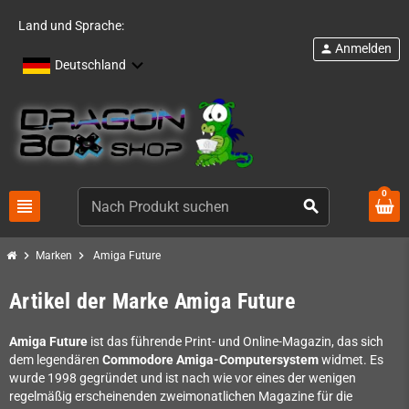
Land und Sprache:
Anmelden
person
Deutschland
0
view_headline
search
chevron_right
chevron_right
Marken
Amiga Future
Artikel der Marke Amiga Future
Amiga Future
ist das führende Print- und Online-Magazin, das sich
dem legendären
Commodore Amiga-Computersystem
widmet. Es
wurde 1998 gegründet und ist nach wie vor eines der wenigen
regelmäßig erscheinenden zweimonatlichen Magazine für die