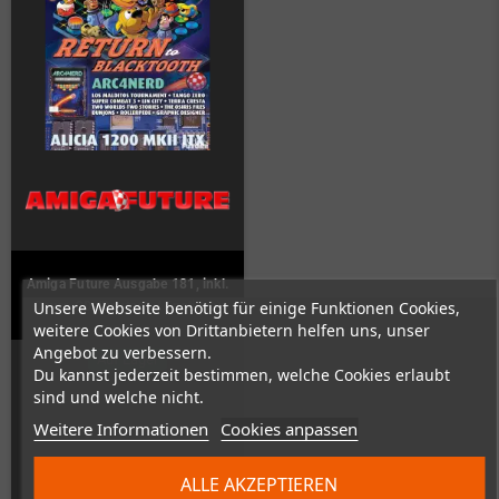
Amiga Future Ausgabe 181, inkl.
Unsere Webseite benötigt für einige Funktionen Cookies,
Cover-CD (Deutsch / Englisch)
weitere Cookies von Drittanbietern helfen uns, unser
Angebot zu verbessern.
Auf Lager
Du kannst jederzeit bestimmen, welche Cookies erlaubt
sind und welche nicht.
Weitere Informationen
Cookies anpassen
10,50 €
ALLE AKZEPTIEREN