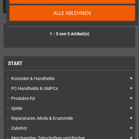
ZUM PRODUKT
ALLE ABLEHNEN
1 - 5 von 5 Artikel(n)
START
Konsolen & Handhelds
add
PC-Handhelds & UMPCs
add
Produkte für
add
Spiele
add
Reparaturen, Mods & Ersatzteile
add
Zubehör
add
Merchandise, Zeitschriften und Bücher
add