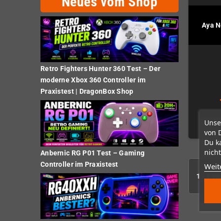
Neues vom Shop
Aya N
Retro Fighters Hunter 360 Test – Der
moderne Xbox 360 Controller im
Praxistest | DragonBox Shop
Unse
von 
Du k
nicht
Anbernic RG P01 Test – Gaming
Controller im Praxistest
Weit
1 - 1 vo