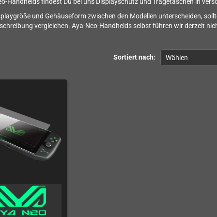
o-Handhelds findest Du bei uns Displayschutz und Tragetaschen in ver
splaygröße und Gehäuseform zwischen den Modellen unterscheiden, sollt
chreibung vergleichen. Aya-Neo-Handhelds selbst führen wir derzeit nic
Sortiert nach:
Wählen