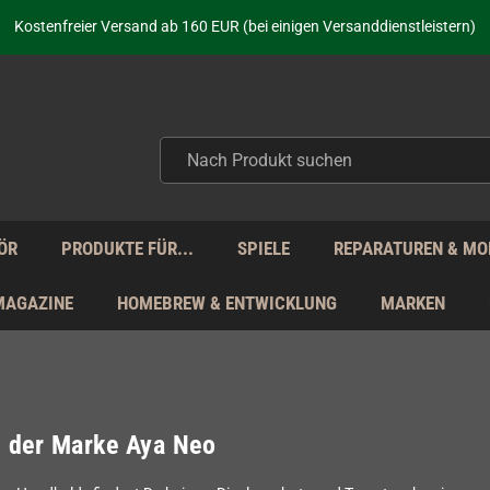
aufen nicht nur - wir KENNEN unsere Produkte. Du brauchst Hilfe? Dann f
Kostenfreier Versand ab 160 EUR (bei einigen Versanddienstleistern)
Seit über 20 Jahren Deine Anlaufstelle für neue Retro-Hardware!
Täglicher Versand Mo - Fr aus Deutschland - zollfrei innerhalb der EU!
aufen nicht nur - wir KENNEN unsere Produkte. Du brauchst Hilfe? Dann f
Kostenfreier Versand ab 160 EUR (bei einigen Versanddienstleistern)
Seit über 20 Jahren Deine Anlaufstelle für neue Retro-Hardware!
Täglicher Versand Mo - Fr aus Deutschland - zollfrei innerhalb der EU!
aufen nicht nur - wir KENNEN unsere Produkte. Du brauchst Hilfe? Dann f
ÖR
PRODUKTE FÜR...
SPIELE
REPARATUREN & MO
MAGAZINE
HOMEBREW & ENTWICKLUNG
MARKEN
l der Marke Aya Neo