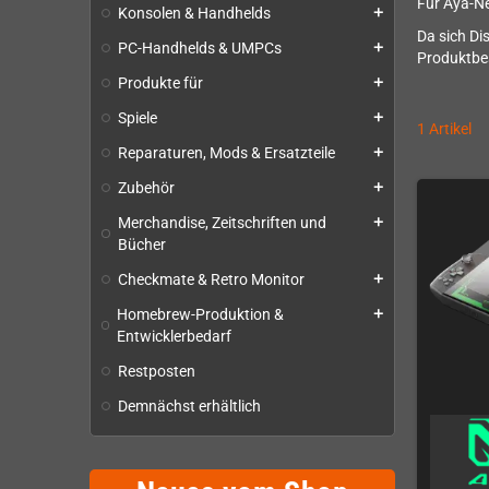
Für Aya-Ne
Konsolen & Handhelds
add
Da sich Di
PC-Handhelds & UMPCs
add
Produktbes
Produkte für
add
Spiele
add
1 Artikel
Reparaturen, Mods & Ersatzteile
add
Zubehör
add
Merchandise, Zeitschriften und
add
Bücher
Checkmate & Retro Monitor
add
Homebrew-Produktion &
add
Entwicklerbedarf
Restposten
Demnächst erhältlich