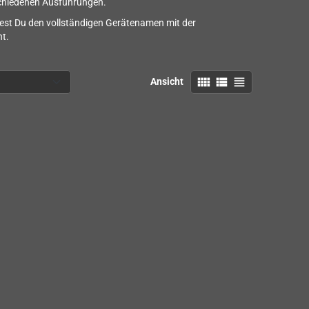
schiedenen Ausführungen.
est Du den vollständigen Gerätenamen mit der
ht.
view_comfy
view_list
view_headline
Ansicht