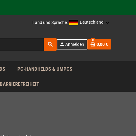
rag nach!
Deutschland
Land und Sprache:
rag nach!
0
search
person
Anmelden
0,00 €
rag nach!
DS
PC-HANDHELDS & UMPCS
BARRIEREFREIHEIT