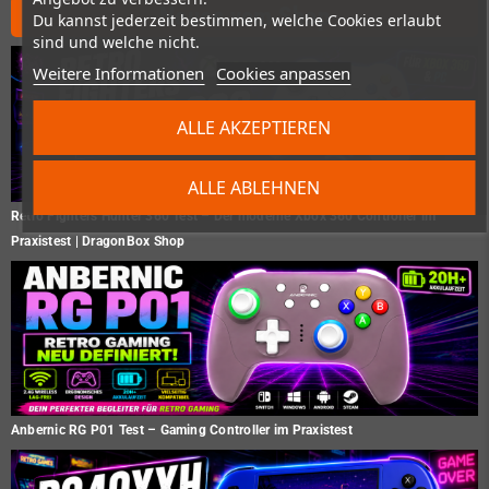
Neues vom Shop
Du kannst jederzeit bestimmen, welche Cookies erlaubt
sind und welche nicht.
Weitere Informationen
Cookies anpassen
ALLE AKZEPTIEREN
ALLE ABLEHNEN
Retro Fighters Hunter 360 Test – Der moderne Xbox 360 Controller im
Praxistest | DragonBox Shop
Anbernic RG P01 Test – Gaming Controller im Praxistest