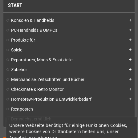
START
Konsolen & Handhelds
add
PC-Handhelds & UMPCs
add
Produkte für
add
Spiele
add
Reparaturen, Mods & Ersatzteile
add
Zubehör
add
Merchandise, Zeitschriften und Bücher
add
Checkmate & Retro Monitor
add
Homebrew-Produktion & Entwicklerbedarf
add
Restposten
Demnächst erhältlich
Unsere Webseite benötigt für einige Funktionen Cookies,
weitere Cookies von Drittanbietern helfen uns, unser
Angebot zu verbessern.