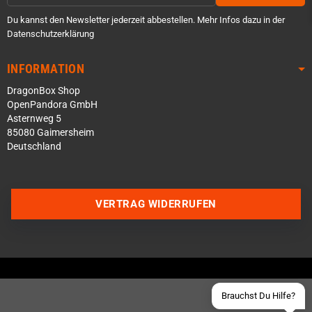
Du kannst den Newsletter jederzeit abbestellen. Mehr Infos dazu in der
Datenschutzerklärung
INFORMATION
DragonBox Shop
OpenPandora GmbH
Asternweg 5
85080 Gaimersheim
Deutschland
Über WhatsApp schreiben
Über Telegram schreiben
VERTRAG WIDERRUFEN
Discord Server beitreten
Facebook Messenger
Schick uns eine eMail
Brauchst Du Hilfe?