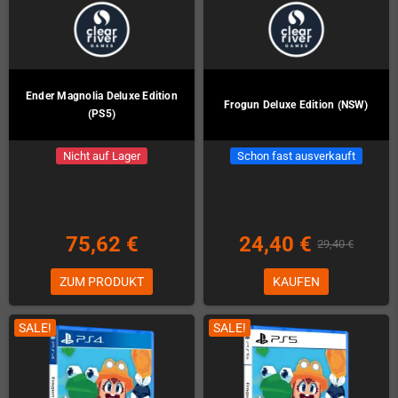
Ender Magnolia Deluxe Edition
Frogun Deluxe Edition (NSW)
(PS5)
Nicht auf Lager
Schon fast ausverkauft
75,62 €
24,40 €
29,40 €
ZUM PRODUKT
KAUFEN
SALE!
SALE!