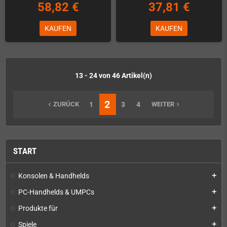
58,82 €
37,81 €
KAUFEN
KAUFEN
13 - 24 von 46 Artikel(n)
2
ZURÜCK
1
3
4
WEITER
navigate_before
navigate_next
START
Konsolen & Handhelds
add
PC-Handhelds & UMPCs
add
Produkte für
add
Spiele
add