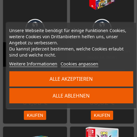
Unsere Webseite benötigt für einige Funktionen Cookies,
weitere Cookies von Drittanbietern helfen uns, unser
Angebot zu verbessern.
Du kannst jederzeit bestimmen, welche Cookies erlaubt
Hunter x Hunter Nen x Impact
Llamasoft - The Jeff Minter Story
sind und welche nicht.
Limitierte Ausgabe (PS5)
Deluxe Ed. (NSW)
Weitere Informationen
Cookies anpassen
Schon fast ausverkauft
Schon fast ausverkauft
ALLE AKZEPTIEREN
ALLE ABLEHNEN
84,03 €
58,82 €
KAUFEN
KAUFEN